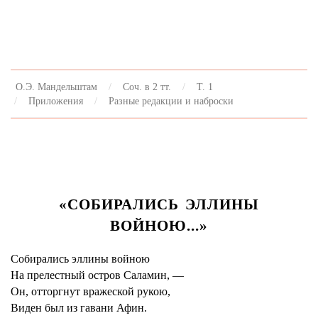
О.Э. Мандельштам
Соч. в 2 тт.
Т. 1
Приложения
Разные редакции и наброски
«СОБИРАЛИСЬ ЭЛЛИНЫ
ВОЙНОЮ...»
Собирались эллины войною
На прелестный остров Саламин, —
Он, отторгнут вражеской рукою,
Виден был из гавани Афин.