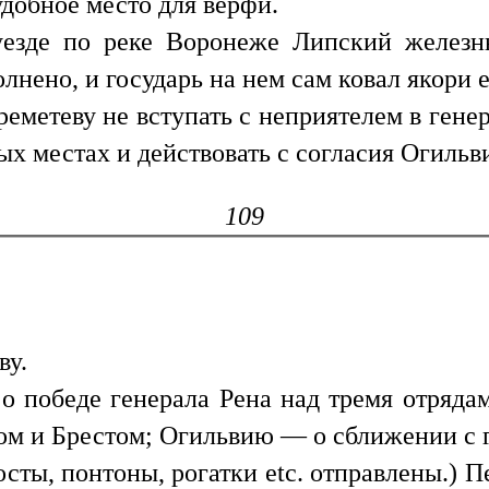
удобное место для верфи.
уезде по реке Воронеже Липский железны
лнено, и государь на нем сам ковал якори et
еметеву не вступать с неприятелем в гене
ых местах и действовать с согласия Огильв
109
ву.
о победе генерала Рена над тремя отряда
ом и Брестом; Огильвию — о сближении с 
сты, понтоны, рогатки etc. отправлены.) П