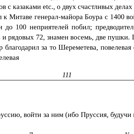
ов с казаками etc., о двух счастливых делах
 к Митаве генерал-майора Боура с 1400 вой
 до 100 неприятелей побил; предводител
и рядовых 72, знамен восемь, две пушки. 
 благодарил за то Шереметева, повелевая 
велевая
111
руссию, войти за ним (ибо Пруссия, будучи 