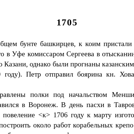
1705
общем бунте башкирцев, к коим пристали 
 в Уфе комиссаром Сергеева в отыскании
 Казани, однако были прогнаны казански
 году). Петр отправил боярина кн. Хов
равлены полки под начальством Менши
вился в Воронеж. В день пасхи в Тавро
повеление <к> 1706 году к марту изгото
построить около работ корабельных креп