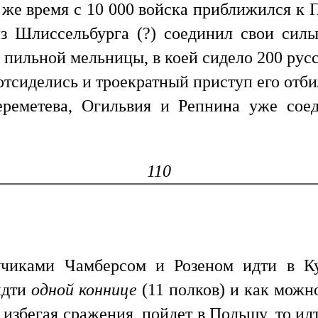
 же время с 10 000 войска приближился к 
з Шлиссельбурга (?) соединил свои сил
 пильной мельницы, в коей сидело 200 рус
 отсиделись и троекратный приступ его отби
еметева, Огильвия и Репнина уже соед
110
учиками Чамберсом и Розеном идти в К
 идти
одной коннице
(11 полков) и как можн
, избегая сражения, пойдет в Польшу, то ид