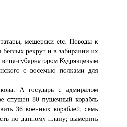
татары, мещеряки etc. Поводы к
 беглых рекрут и в забирании их
м вице-губернатором Кудрявцевым
анского с восемью полками для
кова. А государь с адмиралом
ве спущен 80 пушечный корабль
вить 36 военных кораблей, семь
ость по данному плану; вымерить