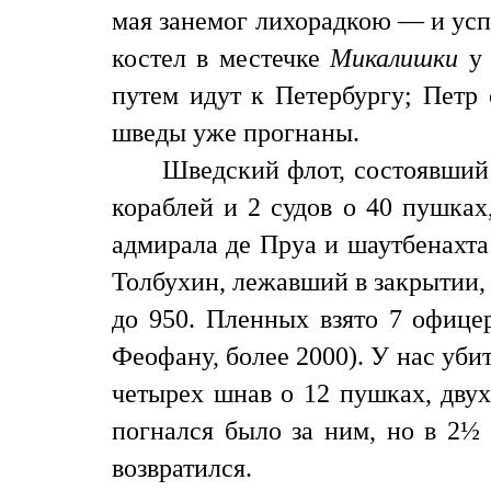
мая занемог лихорадкою — и успе
костел в местечке
Микалишки
у 
путем идут к Петербургу; Петр 
шведы уже прогнаны.
Шведский флот, состоявший 
кораблей и 2 судов о 40 пушках
адмирала де Пруа и шаутбенахта
Толбухин, лежавший в закрытии, 
до 950. Пленных взято 7 офицер
Феофану, более 2000). У нас уби
четырех шнав о 12 пушках, двух
погнался было за ним, но в 2½ 
возвратился.