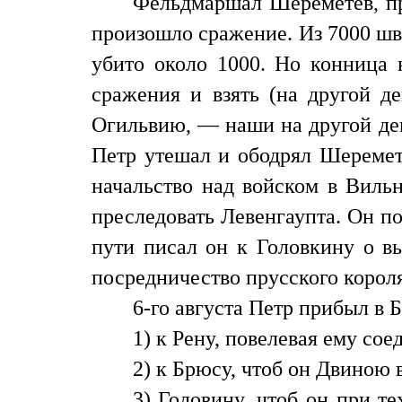
Фельдмаршал Шереметев, пр
произошло сражение. Из 7000 шв
убито около 1000. Но конница 
сражения и взять (на другой д
Огильвию, — наши на другой ден
Петр утешал и ободрял Шеремете
начальство над войском в Виль
преследовать Левенгаупта. Он п
пути писал он к Головкину о в
посредничество прусского короля
6-го августа Петр прибыл в Б
1) к Рену, повелевая ему со
2) к Брюсу, чтоб он Двиною
3) Головину, чтоб он при те