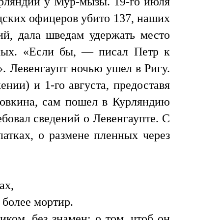
рляндии у Мур-мызы. 19-го июля
дских офицеров убито 137, наших
ий, дала шведам удержать место
нных. «Если бы, — писал Петр к
. Левенгаупт ночью ушел в Ригу.
нии) и 1-го августа, предоставя
ловкина, сам пошел в Курляндию
бовал сведений о Левенгаупте. С
атках, о размене пленных через
ах,
 более мортир.
иком, без знамен; о том, чтоб он