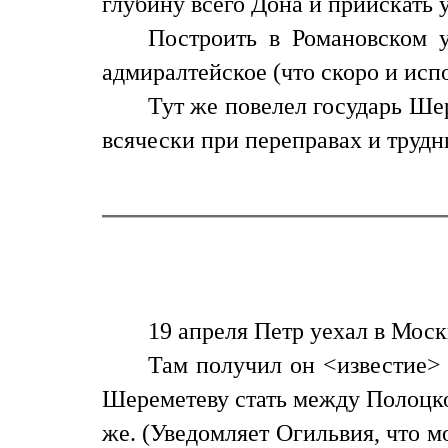
глубину всего Дона и приискать 
Построить в Романовском 
адмиралтейское (что скоро и испо
Тут же повелел государь Шер
всячески при переправах и трудн
19 апреля Петр уехал в Моск
Там получил он <известие> 
Шереметеву стать между Полоцк
же. (Уведомляет Огильвия, что мо