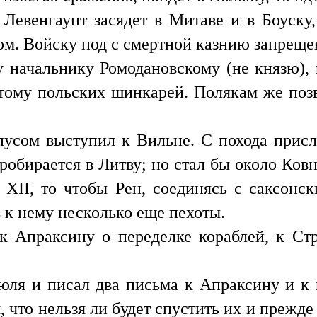
Левенгаупт засядет в Митаве и в Боуску,
том. Войску под с смертной казнию запреще
 начальнику Ромодановскому (не князю), к
тому польских шинкарей. Полякам же поз
усом выступил к Вильне. С похода присл
пробирается в Литву; но стал бы около Ков
XII, то чтобы Рен, соединясь с саксонск
 к нему несколько еще пехоты.
 к Апраксину о переделке кораблей, к С
юля и писал два письма к Апраксину и к 
, что нельзя ли будет спустить их и прежд