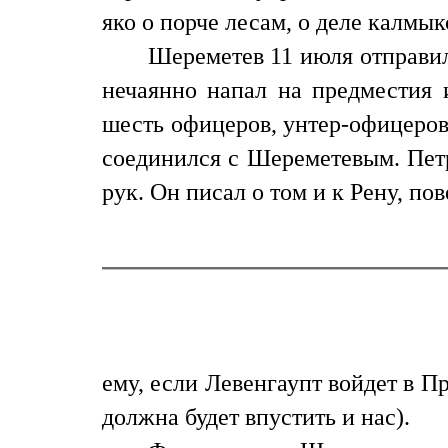
яко о порче лесам, о деле калмык
Шереметев 11 июля отправил
нечаянно напал на предместия и
шесть офицеров, унтер-офицеров 
соединился с Шереметевым. Петр
рук. Он писал о том и к Рену, по
ему, если Левенгаупт войдет в П
должна будет впустить и нас).