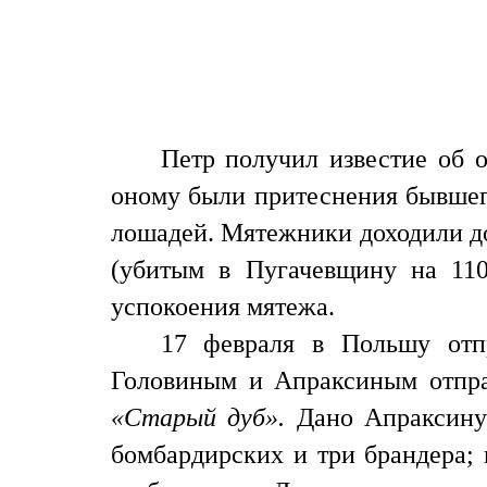
Петр получил известие об 
оному были притеснения бывшего
лошадей. Мятежники доходили до
(убитым в Пугачевщину на 110
успокоения мятежа.
17 февраля в Польшу отп
Головиным и Апраксиным отпра
«Старый дуб».
Дано Апраксину 
бомбардирских и три брандера; 