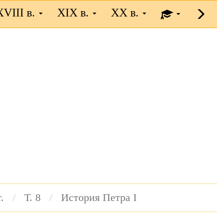
XVIII в.
XIX в.
XX в.
.
Т. 8
История Петра I