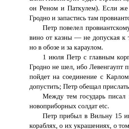
он Реном и Паткулем). Если же 
Гродно и запастись там провиан
Петр повелел провиантскому
вино от казны — не допуская к 
но в обозе и за караулом.
1 июля Петр с главным корп
Гродно не шел, ибо Левенгаупт 
пойдет на соединение с Карлом 
допустить; Петр обещал прислать
Между тем государь писал
новоприборных солдат etc.
Петр прибыл в Вильну 15 и
кораблях, о их украшениях, о том