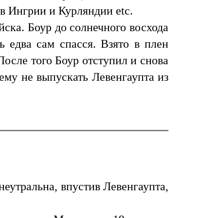
 в Ингрии и Курляндии etc.
ска. Боур до солнечного восхода
ь едва сам спасся. Взято в плен
После того Боур отступил и снова
ему не выпускать Левенгаупта из
неутральна, впустив Левенгаупта,