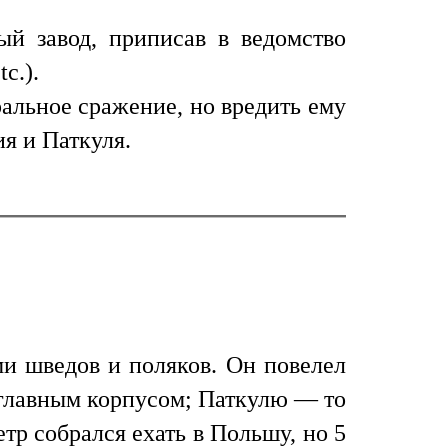
й завод, приписав в ведомство
c.).
ральное сражение, но вредить ему
ия и Паткуля.
ми шведов и поляков. Он повелел
главным корпусом; Паткулю — то
етр собрался ехать в Польшу, но 5