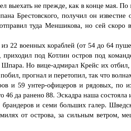
л выехать не прежде, как в конце мая. По 
пана Брестовского, получил он известие 
отправил туда Меншикова, но сей скоро во
из 22 военных кораблей (от 54 до 64 пуше
, приходил под Котлин остров под коман
 Шпара. Но вице-адмирал Крейс их отбил,
побил, прогнал и перетопил, так что волна
ов и 59 унтер-офицеров и рядовых, по и
то 46 да ранено 88. Эскадра наша состояла 
 брандеров и семи больших галер. Шведс
милях от острова, за сильным ветром, м