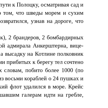
пути к Полоцку, осматривая сад и
о том, что шведы морем и сухим
звратился, узнав на дороге, что
к), 2 брандеров, 2 бомбардирных
дой адмирала Анкерштерна, вице-
 а высадку на Котлине полковник
ми прибитых к берегу тел сочтено
х словам, побито более 1000 (по
из восьми кораблей о 24 пушках и
кий флот удалился в море. Крейс
ешавшим галерам идти на гребле,