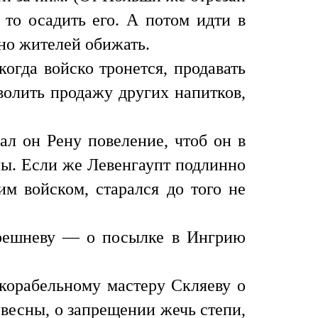
 то осадить его. А потом идти в
но жителей обижать.
огда войско тронется, продавать
волить продажу других напитков,
ал он Рену повеление, чтоб он в
ны. Если же Левенгаупт подлинно
им войском, старался до того не
трешневу — о посылке в Ингрию
корабельному мастеру Скляеву о
е весны, о запрещении жечь степи,