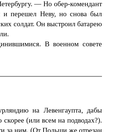
Петербургу. — Но обер-комендант
ы и перешел Неву, но снова был
ских солдат. Он выстроил батарею
ли.
инившимися. В военном совете
урляндию на Левенгаупта, дабы
о скорее (или всем на подводах?).
ти за ним. (От Польши же отрезан