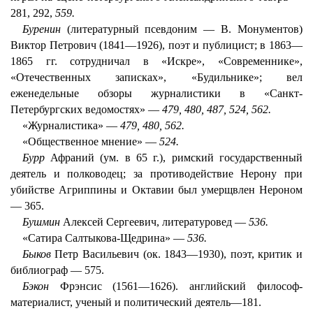
281, 292,
559.
Буренин
(литературный псевдоним — В. Монументов)
Виктор Петрович (1841—1926), поэт и публицист; в 1863—
1865 гг. сотрудничал в «Искре», «Современнике»,
«Отечественных записках», «Будильнике»; вел
еженедельные обзоры журналистики в «Санкт-
Петербургских ведомостях» —
479, 480, 487, 524, 562.
«Журналистика» —
479, 480, 562.
«Общественное мнение» —
524.
Бурр
Афраний (ум. в 65 г.), римский государственный
деятель и полководец; за противодействие Нерону при
убийстве Агриппины и Октавии был умерщвлен Нероном
— 365.
Бушмин
Алексей Сергеевич, литературовед —
536.
«Сатира Салтыкова-Щедрина» —
536.
Быков
Петр Васильевич (ок. 1843—1930), поэт, критик и
библиограф — 575.
Бэкон
Фрэнсис (1561—1626). английский философ-
материалист, ученый и политический деятель—181.