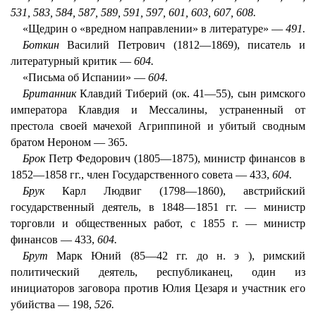
531, 583, 584, 587, 589, 591, 597, 601, 603, 607, 608.
«Щедрин о «вредном направлении» в литературе» —
491.
Боткин
Василий Петрович (1812—1869), писатель и
литературный критик —
604.
«Письма об Испании» —
604.
Британник
Клавдий Тиберий (ок. 41—55), сын римского
императора Клавдия и Мессалины, устраненный от
престола своей мачехой Агриппиной и убитый сводным
братом Нероном — 365.
Брок
Петр Федорович (1805—1875), министр финансов в
1852—1858 гг., член Государственного совета — 433,
604.
Брук
Карл Людвиг (1798—1860), австрийский
государственный деятель, в 1848—1851 гг. — министр
торговли и общественных работ, с 1855 г. — министр
финансов — 433,
604.
Брут
Марк Юний (85—42 гг. до н. э ), римский
политический деятель, республиканец, один из
инициаторов заговора против Юлия Цезаря и участник его
убийства — 198,
526.