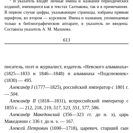
В указатель входят личные имена и названия периодических
изданий, имеющиеся как в текстах Салтыкова, так и в примечаниях.
В первом случае цифры, указывающие страницы, набраны прямым
шрифтом, во втором — курсивом. Имена и названия, упоминаемые
только в библиографическом аппарате, в указатель не введены.
Составила указатель А. М. Малахова.
613
писатель, поэт и журналист, издатель «Невского альманаха»
(1825—1833 и 1846—1848) и альманаха «Подснежник»
(1830) —
495.
Александр I
(1777—1825), российский император с 1801 г.
—
504.
Александр II
(1818—1831), всероссийский император с
1855 г. — 212, 218, 219,
517
,
523, 551, 577, 586.
Александр Македонский
(356—323 гг. до н. э), царь
Македонии с 336 г. до н. э. — 167.
Алексей Петрович
(1690—1718), царевич, старший сын