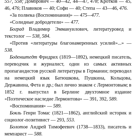
557, 558;
Домбрович
—
40
—
42, 44—47,
478
; Кротков — 45,
46,
476
; Плавиков — 40; Софи — 40; Степа — 43—46,
476.
«За полвека (Воспоминания)» —
475—477.
«Солидные добродетели» —
477.
Боград
Владимир Эммануилович, литературовед и
текстолог —
538, 584.
«Против «литературы благонамеренных усилий»...» —
538.
Боденштедт
Фридрих (1819—1892), немецкий писатель,
переводчик и журналист, один из самых активных
пропагандистов русской литературы в Германии; переводил
на немецкий язык Батюшкова, Пушкина, Кольцова,
Державина, Фета и др.; был лично знаком с Лермонтовым; в
1852 г. выпустил в Берлине двухтомное издание
«Поэтическое наследие Лермонтова» — 391, 392,
589.
«Воспоминания» —
589.
Бокль
Генри Томас (1821—1862), английский историк и
социолог-позитивист — 293,
553.
Болотов
Андрей Тимофеевич (1738—1833), писатель и
мемуарист —
588.