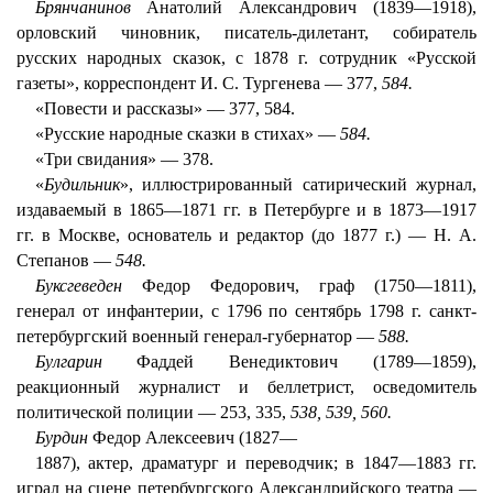
Брянчанинов
Анатолий Александрович (1839—1918),
орловский чиновник, писатель-дилетант, собиратель
русских народных сказок, с 1878 г. сотрудник «Русской
газеты», корреспондент И. С. Тургенева — 377,
584.
«Повести и рассказы» — 377, 584.
«Русские народные сказки в стихах» —
584.
«Три свидания» — 378.
«
Будильник
», иллюстрированный сатирический журнал,
издаваемый в 1865—1871 гг. в Петербурге и в 1873—1917
гг. в Москве, основатель и редактор (до 1877 г.) — Н. А.
Степанов —
548.
Буксгеведен
Федор Федорович, граф (1750—1811),
генерал от инфантерии, с 1796 по сентябрь 1798 г. санкт-
петербургский военный генерал-губернатор —
588.
Булгарин
Фаддей Венедиктович (1789—1859),
реакционный журналист и беллетрист, осведомитель
политической полиции — 253, 335,
538, 539, 560.
Бурдин
Федор Алексеевич (1827—
1887), актер, драматург и переводчик; в 1847—1883 гг.
играл на сцене петербургского Александрийского театра —