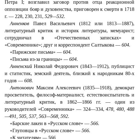
Петра I; возглавил заговор против отца реакционной
оппозиции бояр и духовенства, приговорен к смерти в 1718
г. — 228, 230, 231,
529—532.
Анненков
Павел Васильевич (1812 или 1813—1887),
литературный критик и историк литературы, мемуарист;
сотрудничал в «Отечественных записках» и
«Современнике»; друг и корреспондент Салтыкова —
604.
«Парижские письма» —
604.
«Письма из-за границы»
— 604.
Анненский
Николай Федорович (1843—1912), публицист
и статистик, земский деятель, близкий к народникам 80-х
годов —
608.
Антонович
Максим Алексеевич (1835—1918), демократ
просветитель, философ-материалист, естествоиспытатель и
литературный критик, в 1862—1866 гг. — один из
руководителей «Современника» — 324—334,
478, 480, 488
—491, 505, 537, 563—568, 592.
«Барские лакеи в «Русском слове» —
566.
«Глуповцы в «Русском слове» —
566.
«К читателям»
— 566