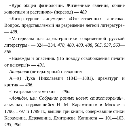
«Курс общей физиологии. Жизненные явления, общие
животным и растениям» (перевод) —
489
«Литературное лицемерие «Отечественных записок».
Вопрос, представляемый на разрешение легкой литературе»
—
488.
«Материалы для характеристики современной русской
литературы» — 324—334,
478, 480, 483. 488, 505, 537, 563
—
568.
«Надежды и опасения. (По поводу освобождения печати
от цензуры)» —
491.
Антропов
(литературный псевдоним —
А—в) Лука Николаевич (1843—1881), драматург и
критик —
496.
«Театральные заметки» —
496.
«
Аониды, или Собрание разных новых стихотворений
»,
альманах, издававшийся H. M. Карамзиным в Москве в
1796, 1797 и 1799 гг., вышли три книги, содержавшие стихи
Карамзина, Державина, Дмитриева, Капниста — 101—103,
495, 496.