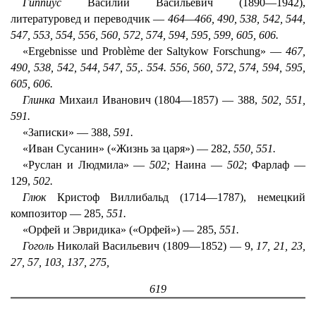
Гиппиус
Василий Васильевич (1890—1942),
литературовед и переводчик —
464—466, 490, 538, 542, 544,
547, 553, 554, 556, 560, 572, 574, 594, 595, 599, 605, 606.
«Ergebnisse und Problème der Saltykow Forschung» —
467,
490, 538, 542, 544, 547, 55,. 554. 556, 560, 572, 574, 594, 595,
605, 606.
Глинка
Михаил Иванович (1804—1857) — 388,
502, 551,
591.
«Записки» — 388,
591.
«Иван Сусанин» («Жизнь за царя») — 282,
550, 551.
«Руслан и Людмила» —
502;
Наина —
502
; Фарлаф —
129,
502.
Глюк
Кристоф Виллибальд (1714—1787), немецкий
композитор — 285,
551.
«Орфей и Эвридика» («Орфей») — 285,
551.
Гоголь
Николай Васильевич (1809—1852) — 9,
17, 21, 23,
27, 57, 103, 137, 275,
619