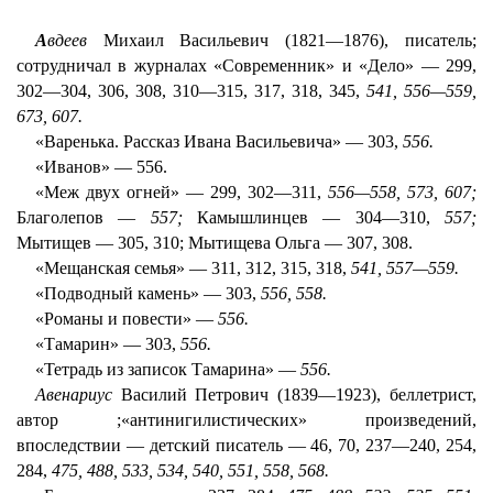
А
вдеев
Михаил Васильевич (1821—1876), писатель;
сотрудничал в журналах «Современник» и «Дело» — 299,
302—304, 306, 308, 310—315, 317, 318, 345,
541, 556—559,
673, 607.
«Варенька. Рассказ Ивана Васильевича» — 303,
556.
«Иванов» — 556.
«Меж двух огней» — 299, 302—311,
556—558, 573, 607;
Благолепов —
557;
Камышлинцев — 304—310,
557;
Мытищев — 305, 310; Мытищева Ольга — 307, 308.
«Мещанская семья» — 311, 312, 315, 318,
541, 557—559.
«Подводный камень» — 303,
556, 558.
«Романы и повести» —
556.
«Тамарин» — 303,
556.
«Тетрадь из записок Тамарина» —
556.
Авенариус
Василий Петрович (1839—1923), беллетрист,
автор ;«антинигилистических» произведений,
впоследствии — детский писатель — 46, 70, 237—240, 254,
284,
475, 488, 533, 534, 540, 551, 558, 568.