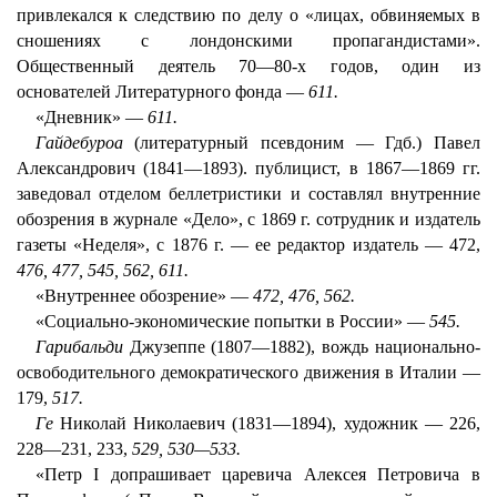
привлекался к следствию по делу о «лицах, обвиняемых в
сношениях с лондонскими пропагандистами».
Общественный деятель 70—80-х годов, один из
основателей Литературного фонда —
611.
«Дневник» —
611.
Гайдебуроа
(литературный псевдоним — Гдб.) Павел
Александрович (1841—1893). публицист, в 1867—1869 гг.
заведовал отделом беллетристики и составлял внутренние
обозрения в журнале «Дело», с 1869 г. сотрудник и издатель
газеты «Неделя», с 1876 г. — ее редактор издатель — 472,
476, 477, 545, 562, 611.
«Внутреннее обозрение» —
472, 476, 562.
«Социально-экономические попытки в России» —
545.
Гарибальди
Джузеппе (1807—1882), вождь национально-
освободительного демократического движения в Италии —
179,
517.
Ге
Николай Николаевич (1831—1894), художник — 226,
228—231, 233,
529, 530—533.
«Петр I допрашивает царевича Алексея Петровича в