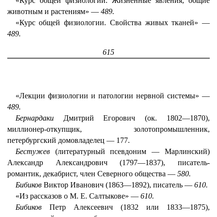
«Курс общей физиологии. Жизненные явления, общие
животным и растениям» —
489.
«Курс общей физиологии. Свойства живых тканей» —
489.
615
«Лекции физиологии и патологии нервной системы» —
489.
Бернардаки
Дмитрий Егорович (ок. 1802—1870),
миллионер-откупщик, золотопромышленник,
петербургский домовладелец — 177.
Бестужев
(литературный псевдоним — Марлинский)
Александр Александрович (1797—1837), писатель-
романтик, декабрист, член Северного общества —
580.
Бибиков
Виктор Иванович (1863—1892), писатель —
610.
«Из рассказов о M. E. Салтыкове» —
610.
Бибиков
Петр Алексеевич (1832 или 1833—1875),