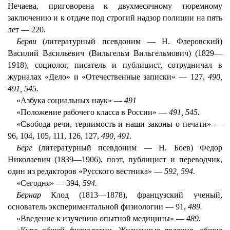
Нечаева, приговорена к двухмесячному тюремному
заключению и к отдаче под строгий надзор полиции на пять
лет — 220.
Берви
(литературный псевдоним — Н. Флеровский)
Василий Васильевич (Вильгельм Вильгельмович) (1829—
1918), социолог, писатель и публицист, сотрудничал в
журналах «Дело» и «Отечественные записки» — 127,
490,
491, 545.
«Азбука социальных наук» —
491
«Положение рабочего класса в России» —
491, 545.
«Свобода речи, терпимость и наши законы о печати» —
96, 104, 105, 111, 126, 127,
490, 491.
Берг
(литературный псевдоним — Н. Боев) Федор
Николаевич (1839—1906), поэт, публицист и переводчик,
один из редакторов «Русского вестника» —
592, 594.
«Сегодня» — 394,
594.
Бернар
Клод (1813—1878), французский ученый,
основатель экспериментальной физиологии — 91,
489.
«Введение к изучению опытной медицины» —
489.