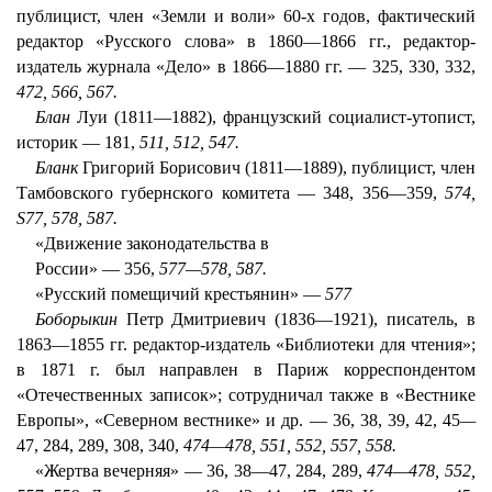
публицист, член «Земли и воли» 60-х годов, фактический
редактор «Русского слова» в 1860—1866 гг., редактор-
издатель журнала «Дело» в 1866—1880 гг. — 325, 330, 332,
472, 566, 567.
Блан
Луи (1811—1882), французский социалист-утопист,
историк — 181,
511, 512, 547.
Бланк
Григорий Борисович (1811—1889), публицист, член
Тамбовского губернского комитета — 348, 356—359,
574,
S77, 578, 587.
«Движение законодательства в
России» — 356,
577—578, 587.
«Русский помещичий крестьянин» —
577
Боборыкин
Петр Дмитриевич (1836—1921), писатель, в
1863—1855 гг. редактор-издатель «Библиотеки для чтения»;
в 1871 г. был направлен в Париж корреспондентом
«Отечественных записок»; сотрудничал также в «Вестнике
Европы», «Северном вестнике» и др. — 36, 38, 39, 42, 45
—
47, 284, 289, 308, 340,
474—478, 551, 552, 557, 558.
«Жертва вечерняя» — 36, 38—47, 284, 289,
474—478, 552,