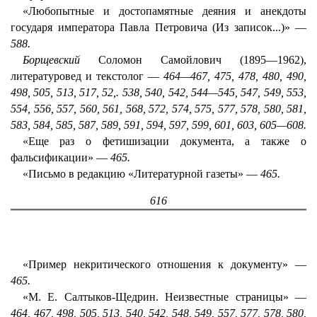
«Любопытные и достопамятные деяния и анекдоты
государя императора Павла Петровича (Из записок...)» —
588.
Борщевский
Соломон Самойлович (1895—1962),
литературовед и текстолог —
464—467, 475, 478, 480, 490,
498, 505, 513, 517, 52,. 538, 540, 542, 544—545, 547, 549, 553,
554, 556, 557, 560, 561, 568, 572, 574, 575, 577, 578, 580, 581,
583, 584, 585, 587, 589, 591, 594, 597, 599, 601, 603, 605—608.
«Еще раз о фетишизации документа, а также о
фальсификации» —
465.
«Письмо в редакцию «Литературной газеты» —
465.
616
«Пример некритического отношения к документу» —
465.
«M. E. Салтыков-Щедрин. Неизвестные страницы» —
464, 467, 498, 505, 513, 540, 542, 548, 549, 557, 577, 578, 580,