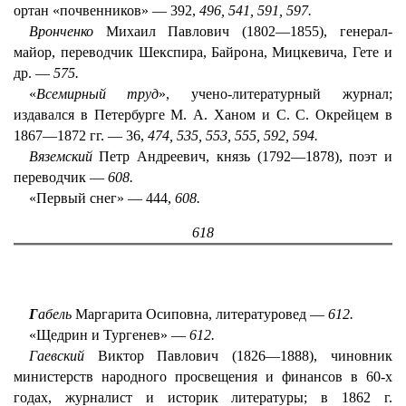
ортан «почвенников» — 392,
496, 541, 591, 597.
Вронченко
Михаил Павлович (1802—1855), генерал-
майор, переводчик Шекспира, Байрона, Мицкевича, Гете и
др. —
575.
«
Всемирный труд
», учено-литературный журнал;
издавался в Петербурге М. А. Ханом и С. С. Окрейцем в
1867—1872 гг. — 36,
474, 535, 553, 555, 592, 594.
Вяземский
Петр Андреевич, князь (1792—1878), поэт и
переводчик —
608.
«Первый снег» — 444,
608.
618
Г
абель
Маргарита Осиповна, литературовед —
612.
«Щедрин и Тургенев» —
612.
Гаевский
Виктор Павлович (1826—1888), чиновник
министерств народного просвещения и финансов в 60-х
годах, журналист и историк литературы; в 1862 г.