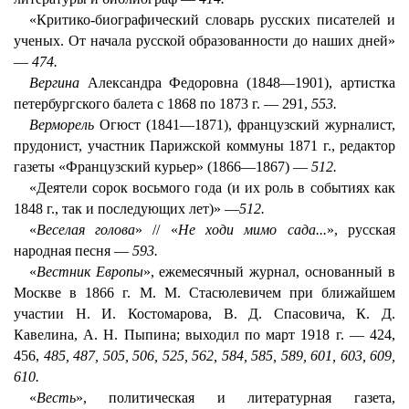
«Критико-биографический словарь русских писателей и
ученых. От начала русской образованности до наших дней»
—
474.
Вергина
Александра Федоровна (1848—1901), артистка
петербургского балета с 1868 по 1873 г. — 291,
553.
Верморель
Огюст (1841—1871), французский журналист,
прудонист, участник Парижской коммуны 1871 г., редактор
газеты «Французский курьер» (1866—1867) —
512.
«Деятели сорок восьмого года (и их роль в событиях как
1848 г., так и последующих лет)» —
512.
«
Веселая голова
» // «
Не ходи мимо сада...
», русская
народная песня —
593.
«
Вестник Европы
», ежемесячный журнал, основанный в
Москве в 1866 г. M. М. Стасюлевичем при ближайшем
участии Н. И. Костомарова, В. Д. Спасовича, К. Д.
Кавелина, А. Н. Пыпина; выходил по март 1918 г. — 424,
456,
485, 487, 505, 506, 525, 562, 584, 585, 589, 601, 603, 609,
610.
«
Весть
», политическая и литературная газета,