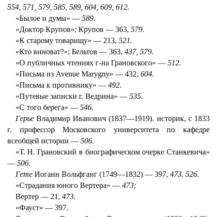
554, 571, 579, 585, 589, 604, 609, 612.
«Былое и думы» —
589.
«Доктор Крупов»; Крупов — 363,
579.
«К старому товарищу» — 213,
521.
«Кто виноват?»; Бельтов — 363,
437, 579.
«О публичных чтениях г-на Грановского» —
512.
«Письма из Avenue Marygny» — 432,
604.
«Письма к противнику» —
492.
«Путевые записки г. Ведрина» —
535.
«С того берега» —
546.
Герье
Владимир Иванович (1837—1919). историк, с 1833
г. профессор Московского университета по кафедре
всеобщей истории —
506.
«Т. Н. Грановский в биографическом очерке Станкевича»
—
506.
Гете
Иоганн Вольфганг (1749—1832) — 397,
473. 526.
«Страдания юного Вертера» —
473;
Вертер — 21,
473.
«Фауст» — 397.