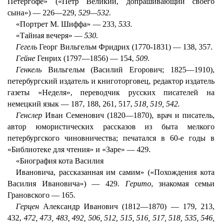
Петергофе» («Петр Великий, допрашивающий своего
сына») — 226—229,
529—532.
«Портрет М. Шиффа» — 233,
533.
«Тайная вечеря» —
530.
Гегель
Георг Вильгельм Фридрих (1770-1831) — 138, 357.
Гейне
Генрих (1797—1856) — 154,
509.
Генкель
Вильгельм (Василий Егорович; 1825—1910),
петербургский издатель и книготорговец, редактор издатель
газеты «Неделя», переводчик русских писателей на
немецкий язык — 187, 188, 261, 517,
518, 519, 542.
Генслер
Иван Семенович (1820—1870), врач и писатель,
автор юмористических рассказов из быта мелкого
петербургского чиновничества; печатался в 60-е годы в
«Библиотеке для чтения» и «Заре» — 429.
«Биография кота Василия
Ивановича, рассказанная им самим» («Похождения кота
Василия Ивановича») — 429.
Герито
, знакомая семьи
Грановского — 165.
Герцен
Александр Иванович (1812—1870) — 179, 213,
432,
472, 473, 483, 492, 506, 512, 515, 516, 517, 518, 535, 546,