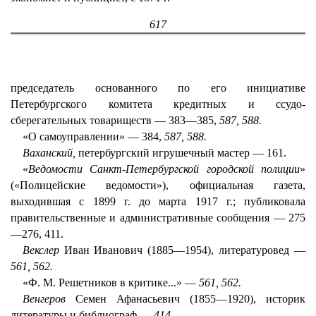
617
председатель основанного по его инициативе
Петербургского комитета кредитных и ссудо-
сберегательных товариществ — 383—385,
587, 588.
«О самоуправлении» — 384,
587, 588.
Ваханский,
петербургский игрушечный мастер — 161.
«
Ведомости Санкт-Петербургской городской полиции
»
(«Полицейские ведомости»), официальная газета,
выходившая с 1899 г. до марта 1917 г.; публиковала
правительственные и административные сообщения — 275
—276, 411.
Векслер
Иван Иванович (1885—1954), литературовед —
561, 562.
«Ф. М. Решетников в критике...» —
561, 562.
Венгеров
Семен Афанасьевич (1855—1920), историк
литературы и библиограф —
414.