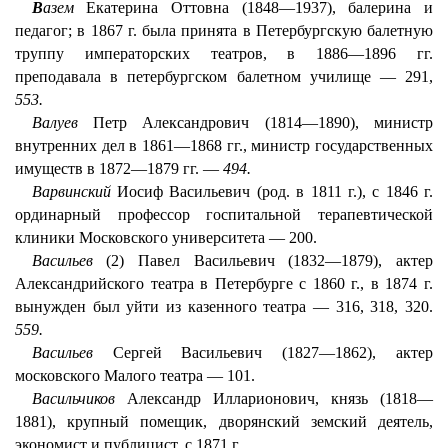
В
азем
Екатерина Оттовна (1848—1937), балерина и
педагог; в 1867 г. была принята в Петербургскую балетную
труппу императорских театров, в 1886—1896 гг.
преподавала в петербургском балетном училище — 291,
553.
Валуев
Петр Александрович (1814—1890), министр
внутренних дел в 1861—1868 гг., министр государственных
имуществ в 1872—1879 гг. —
494.
Варвинский
Иосиф Васильевич (род. в 1811 г.), с 1846 г.
ординарный профессор госпитальной терапевтической
клиники Московского университета — 200.
Васильев
(2) Павел Васильевич (1832—1879), актер
Александрийского театра в Петербурге с 1860 г., в 1874 г.
вынужден был уйти из казенного театра — 316, 318, 320.
559.
Васильев
Сергей Васильевич (1827—1862), актер
московского Малого театра — 101.
Васильчиков
Александр Илларионович, князь (1818—
1881), крупный помещик, дворянский земский деятель,
экономист и публицист, с 1871 г.