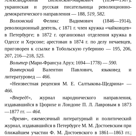
украинская и русская писательница революционно-
демократического направления — 188,
519, 582.
Волховский
Феликс Вадимович (1846—1914),
революционный деятель, с 1871 г. член кружка «чайковцев»
в Петербурге; в 1872 г. организовал отделения кружка в
Одессе и Херсоне; арестован в 1874 г. по делу нечаевцев,
приговорен к ссылке в Тобольскую губернию — 195, 206,
207, 216—218,
525.
Вольтер
(Мари-Франсуа Аруэ; 1694—1778) —
590.
Вомперский
Валентин Павлович, языковед и
литературовед —
466.
«Неизвестная рецензия M. E. Салтыкова-Щедрина» —
466.
«
Вперед!
», журнал народнического направления,
издававшийся в Цюрихе и Лондоне П. Л. Лавровым в 1873
—1877 гг. —
464.
«
Время
», ежемесячный литературный и политический
журнал, издававшийся в Петербурге M. M. Достоевским при
ближайшем участии Ф. М. Достоевского в 1861—1863 гг.;