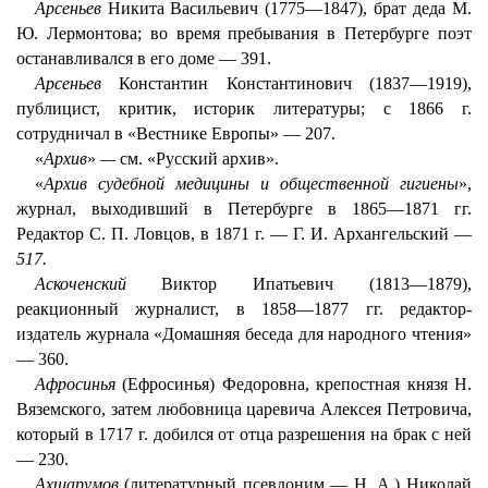
Арсеньев
Никита Васильевич (1775—1847), брат деда М.
Ю. Лермонтова; во время пребывания в Петербурге поэт
останавливался в его доме — 391.
Арсеньев
Константин Константинович (1837—1919),
публицист, критик, историк литературы; с 1866 г.
сотрудничал в «Вестнике Европы» — 207.
«
Архив
»
—
см. «Русский архив».
«
Архив судебной медицины и общественной гигиены
»,
журнал, выходивший в Петербурге в 1865—1871 гг.
Редактор С. П. Ловцов, в 1871 г. — Г. И. Архангельский —
517.
Аскоченский
Виктор Ипатьевич (1813—1879),
реакционный журналист, в 1858—1877 гг. редактор-
издатель журнала «Домашняя беседа для народного чтения»
— 360.
Афросинья
(Ефросинья) Федоровна, крепостная князя Н.
Вяземского, затем любовница царевича Алексея Петровича,
который в 1717 г. добился от отца разрешения на брак с ней
— 230.
Ахшарумов
(литературный псевдоним — Н. А.) Николай