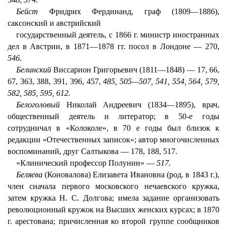
Бейст
Фридрих Фердинанд, граф (1809—1886),
саксонский и австрийский
государственный деятель, с 1866 г. министр иностранных
дел в Австрии, в 1871—1878 гг. посол в Лондоне — 270,
546.
Белинский
Виссарион Григорьевич (1811—1848) — 17, 66,
67, 363, 388, 391, 396, 457,
485, 505—507, 541, 554, 564, 579,
582, 585, 595, 612.
Белоголовый
Николай Андреевич (1834—1895), врач,
общественный деятель и литератор; в 50-е годы
сотрудничал в «Колоколе», в 70 е годы был близок к
редакции «Отечественных записок»; автор многочисленных
воспоминаний, друг Салтыкова — 178, 188, 517.
«Клинический профессор Полунин» —
517.
Беляева
(Коновалова) Елизавета Ивановна (род. в 1843 г.),
член сначала первого московского нечаевского кружка,
затем кружка Н. С. Долгова; имела задание организовать
революционный кружок на Высших женских курсах; в 1870
г. арестована; причисленная ко второй группе сообщников