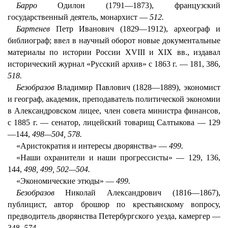
Барро
Одилон (1791—1873), французский
государственный деятель, монархист —
512.
Бартенев
Петр Иванович (1829—1912), археограф и
библиограф; ввел в научный оборот новые документальные
материалы по истории России XVIII и XIX вв., издавал
исторический журнал «Русский архив» с 1863 г. — 181, 386,
518.
Безобразов
Владимир Павлович (1828—1889), экономист
и географ, академик, преподаватель политической экономии
в Александровском лицее, член совета министра финансов,
с 1885 г. — сенатор, лицейский товарищ Салтыкова — 129
—144,
498—504, 578.
«Аристократия и интересы дворянства» —
499.
«Наши охранители и наши прогрессисты» — 129, 136,
144,
498, 499, 502—504.
«Экономические этюды» —
499.
Безобразов
Николай Александрович (1816—1867),
публицист, автор брошюр по крестьянскому вопросу,
предводитель дворянства Петербургского уезда, камергер —
348,
574.