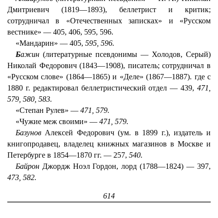
Дмитриевич (1819—1893), беллетрист и критик;
сотрудничал в «Отечественных записках» и «Русском
вестнике» — 405, 406, 595, 596.
«Мандарин» — 405,
595, 596.
Б
ажин
(литературные псевдонимы — Холодов, Серый)
Николай Федорович (1843—1908), писатель; сотрудничал в
«Русском слове» (1864—1865) и «Деле» (1867—1887). где с
1880 г. редактировал беллетристический отдел — 439,
471,
579, 580, 583.
«Степан Рулев» —
471, 579.
«Чужие меж своими» —
471, 579.
Базунов
Алексей Федорович (ум. в 1899 г.), издатель и
книгопродавец, владелец книжных магазинов в Москве и
Петербурге в 1854—1870 гг. — 257,
540.
Байрон
Джордж Ноэл Гордон, лорд (1788—1824) — 397,
473, 582.
614