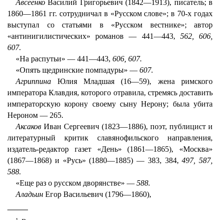
Авсеенко
Василий Григорьевич (1842—1913), писатель; в
1860—1861 гг. сотрудничал в «Русском слове»; в 70-х годах
выступал со статьями в «Русском вестнике»; автор
«антинигилистических» романов — 441—443,
562, 606,
607.
«На распутьи» — 441—443,
606, 607.
«Опять щедринские помпадуры» —
607.
Агриппина
Юлия Младшая (16—59), жена римского
императора Клавдия, которого отравила, стремясь доставить
императорскую корону своему сыну Нерону; была убита
Нероном — 265.
Аксаков
Иван Сергеевич (1823—1886), поэт, публицист и
литературный критик славянофильского направления,
издатель-редактор газет «День» (1861—1865), «Москва»
(1867—1868) и «Русь» (1880—1885) — 383, 384,
497, 587,
588.
«Еще раз о русском дворянстве» —
588.
Аладьин
Егор Васильевич (1796—1860),
1