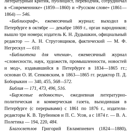
литературный критик, публицист, переводчик, сотрудничал
в «Современнике» (1859—1860) и «Русском слове» (1861—
1864) —
546.
«
Библиограф
», ежемесячный журнал; выходил в
Петербурге в октябре — декабре 1869 г., орган народников;
вышло три номера; издатель К. Н. Дудышкин, официальный
редактор — А. Н. Струговщиков, фактический — М. Ф.
Негрескул —
610.
«
Библиотека для чтения
», ежемесячный журнал
«словесности, наук, художеств, промышленности, новостей
и мод», издававшийся в Петербурге в 1834—1865 гг.;
основан О. И. Сенковским, в 1863—1865 гг. редактор П. Д.
Боборыкин — 340, 455,
568—572.
Библия — 171, 473, 496, 516.
«
Биржевые ведомости
», ежедневная литературно-
политическая и коммерческая газета, выходившая в
Петербурге (с перерывами) с 1861 по 1876 г., издатели-
редакторы К. В. Трубников и П. С. Усов, а с 1874 г. — В. А.
Полетика — 194, 220,
484.
Благосветлов
Григорий Евлампиевич (1824—1880),