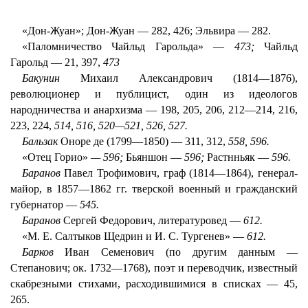
«Дон-Жуан»; Дон-Жуан — 282, 426; Эльвира — 282.
«Паломничество Чайльд Гарольда» —
473;
Чайльд
Гарольд — 21, 397,
473
Бакунин
Михаил Александрович (1814—1876),
революционер и публицист, один из идеологов
народничества и анархизма — 198, 205, 206, 212—214, 216,
223, 224,
514, 516, 520—521, 526, 527.
Бальзак
Оноре де (1799—1850) — 311, 312,
558, 596.
«Отец Горио»
— 596;
Бьяншон —
596;
Растнньяк —
596.
Баранов
Павел Трофимович, граф (1814—1864), генерал-
майор, в 1857—1862 гг. тверской военный и гражданский
губернатор —
545.
Баранов
Сергей Федорович, литературовед —
612.
«M. E. Салтыков Щедрин и И. С. Тургенев» —
612.
Барков
Иван Семенович (по другим данным —
Степанович; ок. 1732—1768), поэт и переводчик, известный
скабрезными стихами, расходившимися в списках — 45,
265.