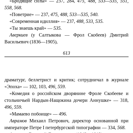
«Бродящие силы» — 237, 284,
475, 488, 533—535, 551,
558, 568.
«Поветрие» — 237,
475, 488, 533—535, 540.
«Современная идиллия» — 237,
488, 533, 535.
«Ты знаешь край» —
535.
Аверкиев
(у Салтыкова — Фрол Скобеев) Дмитрий
Васильевич (1836—1905),
613
драматург, беллетрист и критик; сотрудничал в журнале
«Эпоха» — 102, 103,
496, 559.
«Комедия о российском дворянине Фроле Скобееве и
стольничьей Нардын-Нащокина дочери Аннушке» — 318,
496, 559.
«Мамаево побоище» —
496.
Аврамов
Михаил Петрович, директор основанной при
императоре Петре I петербургской типографии — 334,
568.