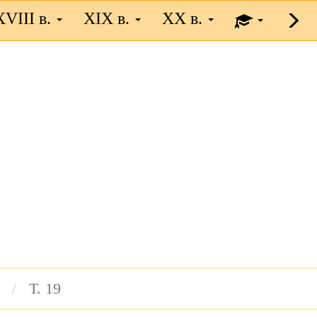
XVIII в.
XIX в.
XX в.
Т. 19