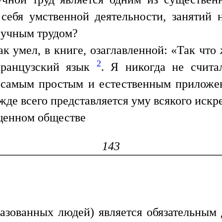
ебя умственной деятельности, занятий 
ручным трудом?
ак умел, в книге, озаглавленной: «Так что
2
французский язык
. Я никогда не счита
о самым простым и естественным прилож
де всего представляется уму всякого искр
щенном обществе
143
азованных людей) является обязательным 