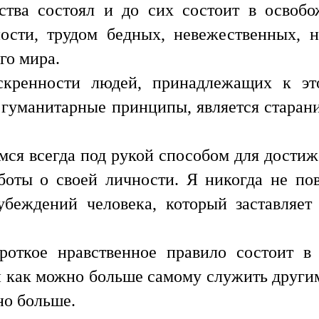
ства состоял и до сих состоит в освобо
ности, трудом бедных, невежественных, 
го мира.
искренности людей, принадлежащих к э
гуманитарные принципы, является старани
я всегда под рукой способом для достиже
боты о своей личности. Я никогда не по
беждений человека, который заставляет
роткое нравственное правило состоит 
 и как можно больше самому служить другим
но больше.