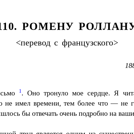
110. РОМЕНУ РОЛЛАН
<перевод с французского>
18
1
исьмо
. Оно тронуло мое сердце. Я чит
но не имел времени, тем более что — не 
шлось бы отвечать очень подробно на ваши
чной труд является одним из существен