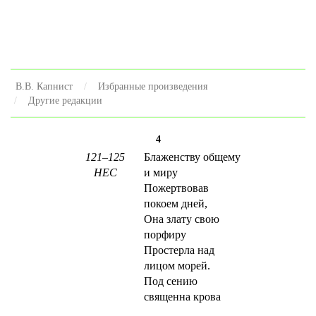
В.В. Капнист
Избранные произведения
Другие редакции
4
121–125
Блаженству общему
НЕС
и миру
Пожертвовав
покоем дней,
Она злату свою
порфиру
Простерла над
лицом морей.
Под сению
священна крова