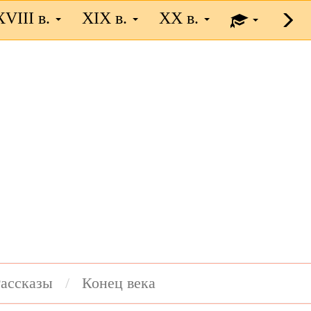
XVIII в.
XIX в.
XX в.
ассказы
Конец века