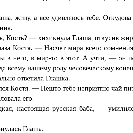
аша, живу, а все удивляюсь тебе. Откудова 
ния.
ь, Кость? — хихикнула Глаша, откусив жир
за Костя. — Насчет мира всего сомнения у
ты в него, в мир-то в этот. А учти, — он
огда всему нашему роду человеческому конец
ально ответила Глашка.
ся Костя. — Нешто тебе неприятно чай пи
ловала его.
дкая, настоящая русская баба, — умилил
бнулась Глаша.