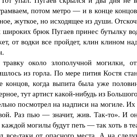
Тот упал. Пугаев скрылся и два дня не 
рамваем, потом метро — и в конце концов 
е, жуткое, но исходящее из души. Отскочи
х широких брюк Пугаев принес бутылку во
жет, от водки все пройдет, клин клином на
н.
 травку около злополучной могилки, о
шлось из горла. По мере пития Костя стан
е концов, когда выпита была уже полови
ерное, тут артист какой-нибудь из Большог
льно посмотрел на надписи на могиле. Их 
ой. Раз пью — значит, жив. Так-то». И о
каждой могилы будут петь — так хоть в теа
л все-таки от опасного места. А на след