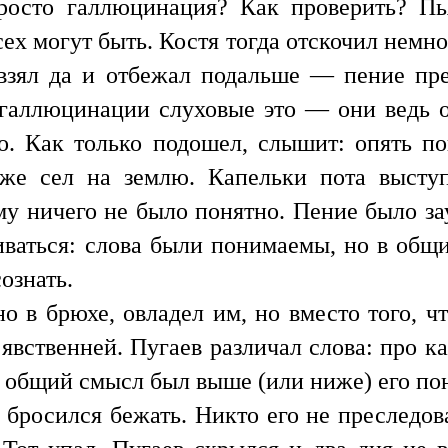
просто галлюцинация? Как проверить? Пь
сех могут быть. Костя тогда отскочил немн
взял да и отбежал подальше — пение пр
 галлюцинации слуховые это — они ведь о
. Как только подошел, слышит: опять пою
аже сел на землю. Капельки пота высту
му ничего не было понятно. Пение было за
ваться: слова были понимаемы, но в общ
ознать.
о в брюхе, овладел им, но вместо того, ч
явственней. Пугаев различал слова: про ка
же общий смысл был выше (или ниже) его по
 бросился бежать. Никто его не преследов