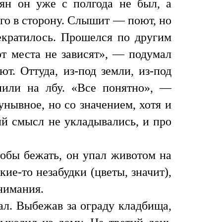
ян он уже с полгода не был, а
ого в сторону. Слышит — поют, но
екратилось. Прошелся по другим
т места не зависят», — подумал
т. Оттуда, из-под земли, из-под
пили на лбу. «Все понятно», —
унывное, но со значением, хотя и
ий смысл не укладывались, и про
тобы бежать, он упал животом на
кие-то незабудки (цветы, значит),
нимания.
ал. Выбежав за ограду кладбища,