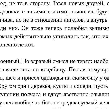
ред, не то в сторону. Завел новых друзей
 девочки с такими глазами, точно их буд
чива, но не в отношении ангелов, а внутрь
еди них. Он тоже теперь полюбил выпив
омых действительно упивались так, что и
конечно летом.
оенный. Но здравый смысл не терял: наобор
в начале лета по кладбищу. Пить к тому в
н, шел и присел однажды на скамеечку у од
ругом одни деревья, кусты и соседи, пусть
тупении полчаса и вдруг явственно слышит
угаев вообще-то был непредсказуемый чело