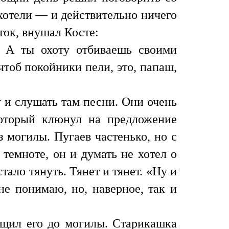
хотели — и действительно ничего
ток, внушал Косте:
. А ты охоту отбиваешь своими
чтоб покойники пели, это, папаш,
у и слушать там песни. Они очень
который клюнул на предложение
 могилы. Пугаев частенько, но с
 темноте, он и думать не хотел о
стало тянуть. Тянет и тянет. «Ну и
не понимаю, но, наверное, так и
тащил его до могилы. Старикашка