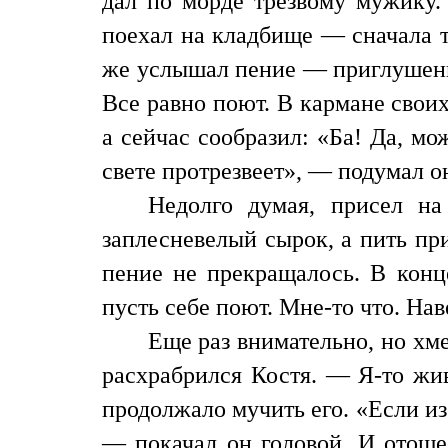
дал по морде трезвому мужику. 
поехал на кладбище — сначала т
же услышал пение — приглушенно
Все равно поют. В кармане свои
а сейчас сообразил: «Ба! Да, мо
свете протрезвеет», — подумал о
Недолго думая, присел на
заплесневелый сырок, а пить при
пение не прекращалось. В конц
пусть себе поют. Мне-то что. Нав
Еще раз внимательно, но хме
расхрабрился Костя. — Я-то жив
продолжало мучить его. «Если из 
— покачал он головой. И отоше