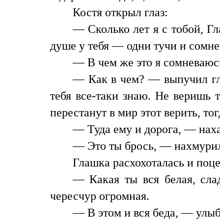
Костя открыл глаз:
— Сколько лет я с тобой, Гл
душе у тебя — одни тучи и сомне
— В чем же это я сомневаюс
— Как в чем? — выпучил гла
тебя все-таки знаю. Не веришь 
перестанут в мир этот верить, т
— Туда ему и дорога, — нах
— Это ты брось, — нахмурил
Глашка расхохоталась и поце
— Какая ты вся белая, сла
чересчур огромная.
— В этом и вся беда, — улы