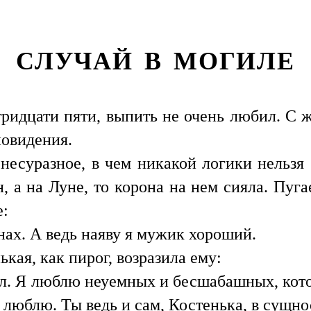
СЛУЧАЙ В МОГИЛЕ
тридцати пяти, выпить не очень любил. С ж
новидения.
несуразное, в чем никакой логики нельзя
н, а на Луне, то корона на нем сияла. Пуг
е:
нах. А ведь наяву я мужик хороший.
кая, как пирог, возразила ему:
л. Я люблю неуемных и бесшабашных, кото
х люблю. Ты ведь и сам, Костенька, в сущно