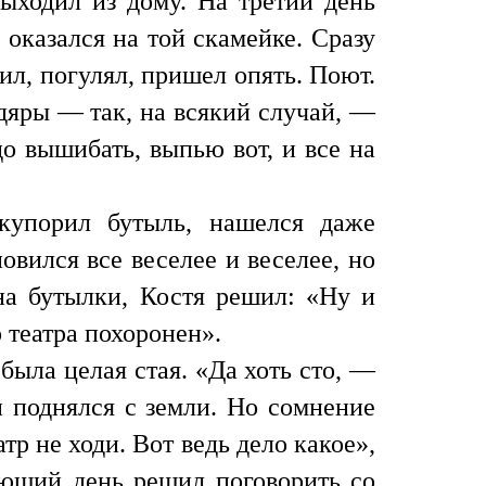
выходил из дому. На третий день
оказался на той скамейке. Сразу
л, погулял, пришел опять. Поют.
дяры — так, на всякий случай, —
до вышибать, выпью вот, и все на
ткупорил бутыль, нашелся даже
овился все веселее и веселее, но
на бутылки, Костя решил: «Ну и
о театра похоронен».
была целая стая. «Да хоть сто, —
н поднялся с земли. Но сомнение
тр не ходи. Вот ведь дело какое»,
ующий день решил поговорить со