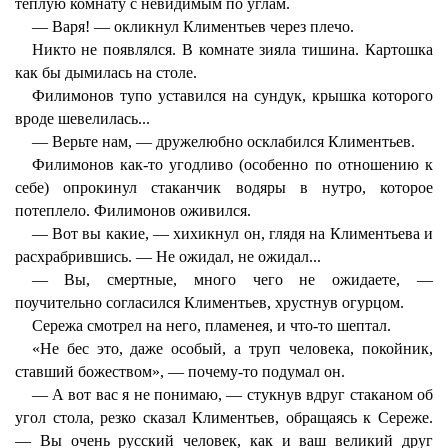
теплую комнату с невидимым по углам.
— Варя! — окликнул Климентьев через плечо.
Никто не появлялся. В комнате зияла тишина. Картошка
как бы дымилась на столе.
Филимонов тупо уставился на сундук, крышка которого
вроде шевелилась...
— Верьте нам, — дружелюбно осклабился Климентьев.
Филимонов как-то угодливо (особенно по отношению к
себе) опрокинул стаканчик водяры в нутро, которое
потеплело. Филимонов оживился.
— Вот вы какие, — хихикнул он, глядя на Климентьева и
расхрабрившись. — Не ожидал, не ожидал...
— Вы, смертные, много чего не ожидаете, —
поучительно согласился Климентьев, хрустнув огурцом.
Сережа смотрел на него, пламенея, и что-то шептал.
«Не бес это, даже особый, а труп человека, покойник,
ставший божеством», — почему-то подумал он.
— А вот вас я не понимаю, — стукнув вдруг стаканом об
угол стола, резко сказал Климентьев, обращаясь к Сереже.
— Вы очень русский человек, как и ваш великий друг