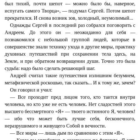
был тихий, почти шепот — можно было бы, наверное,
испугать самого Творца», — подумал Сергей. Потом шепот
прекратился. И снова возник зов, холодный, неумолимый...
Однажды Сергей в последний раз собрался поговорить с
Андреем. До этого он — неожиданно для себя —
познакомился с небольшой группой людей, которые в
совершенстве знали технику ухода в другие миры, практику
духовных путешествий при сохранении тела здесь, на
Земле, и при обратном возвращении души. Точно это была
судьба: надо было сделать решающий шаг.
Андрей считал такие путешествия излишним безумием,
метафизической роскошью, так сказать... И к тому же, зачем?
Он говорил и учил:
— Все проходит пред лицом того, кто таится внутри
человека, но кто уже не есть человек. Нет сладостней этого
высшего бессмертного «Я» — твоего истинного Я, человек!
— ибо что может быть лучше себя, бесконечного,
неразрушимого и живущего Собой в вечности.
— Все миры — лишь дым по сравнению с этим «Я».