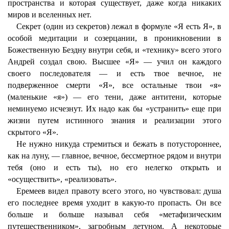
пространства и которая существует, даже когда никаких
миров и вселенных нет.
Секрет (один из секретов) лежал в формуле «Я есть Я», в
особой медитации и созерцании, в проникновении в
Божественную Бездну внутри себя, и «технику» всего этого
Андрей создал свою. Высшее «Я» — учил он каждого
своего последователя — и есть твое вечное, не
подверженное смерти «Я», все остальные твои «я»
(маленькие «я») — его тени, даже антитени, которые
неминуемо исчезнут. Их надо как бы «устранить» еще при
жизни путем истинного знания и реализации этого
скрытого «Я».
Не нужно никуда стремиться и бежать в потустороннее,
как на луну, — главное, вечное, бессмертное рядом и внутри
тебя (оно и есть ты), но его нелегко открыть и
«осуществить», «реализовать».
Еремеев видел правоту всего этого, но чувствовал: душа
его последнее время уходит в какую-то пропасть. Он все
больше и больше называл себя «метафизическим
путешественником», загробным летуном. А некоторые