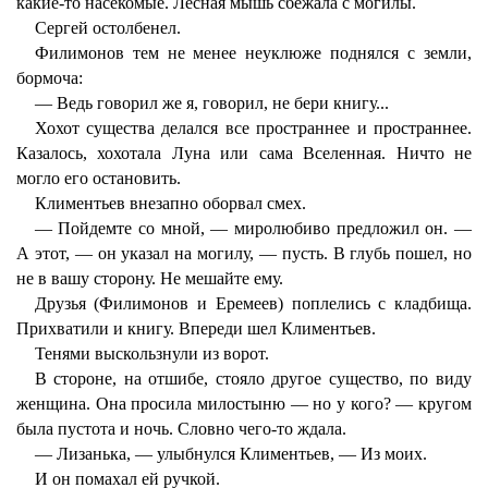
какие-то насекомые. Лесная мышь сбежала с могилы.
Сергей остолбенел.
Филимонов тем не менее неуклюже поднялся с земли,
бормоча:
— Ведь говорил же я, говорил, не бери книгу...
Хохот существа делался все пространнее и пространнее.
Казалось, хохотала Луна или сама Вселенная. Ничто не
могло его остановить.
Климентьев внезапно оборвал смех.
— Пойдемте со мной, — миролюбиво предложил он. —
А этот, — он указал на могилу, — пусть. В глубь пошел, но
не в вашу сторону. Не мешайте ему.
Друзья (Филимонов и Еремеев) поплелись с кладбища.
Прихватили и книгу. Впереди шел Климентьев.
Тенями выскользнули из ворот.
В стороне, на отшибе, стояло другое существо, по виду
женщина. Она просила милостыню — но у кого? — кругом
была пустота и ночь. Словно чего-то ждала.
— Лизанька, — улыбнулся Климентьев, — Из моих.
И он помахал ей ручкой.