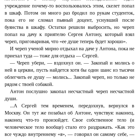
учреждение почему-то воспользовалось этим, скелет попал
в шкаф. Потом он много раз бродил по рукам студенток,
пока его не сломал пьяный доцент, уснувший после
буянства в шкафу. Остатки решили выбросить, но череп
попал на дачу к приятелю Сергея Антону, который взял
череп, приговаривая, что «ее душе теперь будет хорошо».
И череп ученой мирно отдыхал на даче у Антона, пока не
приехал туда — тоже для отдыха — Сергей.
— Череп убери, — вздохнул он. — Закопай и молись о
ней в церкви, пусть найдется хотя бы один шанс из тысячи
облегчить ее душу — молись... Закопай череп, но только не
рядом с твоей собакой.
Антон послушно закопал несчастный череп несчастной
души.
...А Сергей тем временем, передохнув, вернулся в
Москву. Он тут же позабыл об Антоне, чувствуя: наконец,
наконец что-то произойдет. Свое собственное тело (и
человеческое тело вообще) стало его раздражать. «Как это
все чуждо внутреннему «я», — говорил он самому себе, —