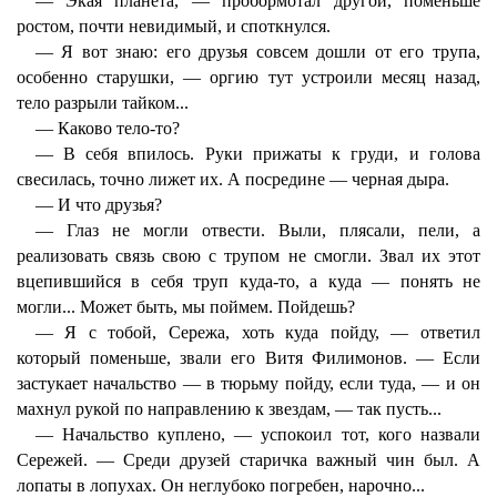
— Экая планета, — пробормотал другой, поменьше
ростом, почти невидимый, и споткнулся.
— Я вот знаю: его друзья совсем дошли от его трупа,
особенно старушки, — оргию тут устроили месяц назад,
тело разрыли тайком...
— Каково тело-то?
— В себя впилось. Руки прижаты к груди, и голова
свесилась, точно лижет их. А посредине — черная дыра.
— И что друзья?
— Глаз не могли отвести. Выли, плясали, пели, а
реализовать связь свою с трупом не смогли. Звал их этот
вцепившийся в себя труп куда-то, а куда — понять не
могли... Может быть, мы поймем. Пойдешь?
— Я с тобой, Сережа, хоть куда пойду, — ответил
который поменьше, звали его Витя Филимонов. — Если
застукает начальство — в тюрьму пойду, если туда, — и он
махнул рукой по направлению к звездам, — так пусть...
— Начальство куплено, — успокоил тот, кого назвали
Сережей. — Среди друзей старичка важный чин был. А
лопаты в лопухах. Он неглубоко погребен, нарочно...