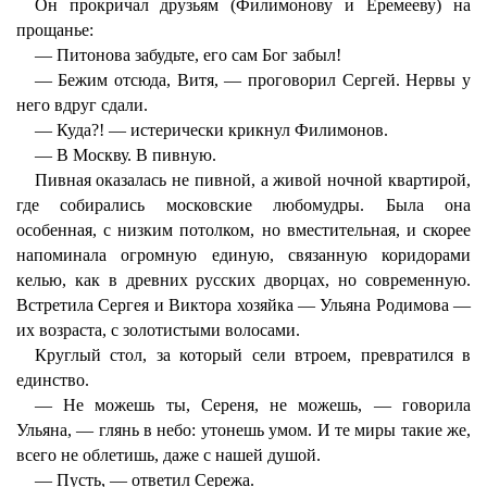
Он прокричал друзьям (Филимонову и Еремееву) на
прощанье:
— Питонова забудьте, его сам Бог забыл!
— Бежим отсюда, Витя, — проговорил Сергей. Нервы у
него вдруг сдали.
— Куда?! — истерически крикнул Филимонов.
— В Москву. В пивную.
Пивная оказалась не пивной, а живой ночной квартирой,
где собирались московские любомудры. Была она
особенная, с низким потолком, но вместительная, и скорее
напоминала огромную единую, связанную коридорами
келью, как в древних русских дворцах, но современную.
Встретила Сергея и Виктора хозяйка — Ульяна Родимова —
их возраста, с золотистыми волосами.
Круглый стол, за который сели втроем, превратился в
единство.
— Не можешь ты, Сереня, не можешь, — говорила
Ульяна, — глянь в небо: утонешь умом. И те миры такие же,
всего не облетишь, даже с нашей душой.
— Пусть, — ответил Сережа.