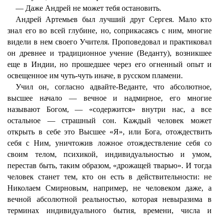
— Даже Андрей не может тебя остановить.
Андрей Артемьев был лучший друг Сергея. Мало кто
знал его во всей глубине, но, соприкасаясь с ним, многие
видели в нем своего Учителя. Проповедовал и практиковал
он древнее и традиционное учение (Веданту), возникшее
еще в Индии, но прошедшее через его огненный опыт и
освещенное им чуть-чуть иначе, в русском пламени.
Учил он, согласно адвайте-Веданте, что абсолютное,
высшее начало — вечное и надмирное, его многие
называют Богом, — «содержится» внутри нас, а все
остальное — страшный сон. Каждый человек может
открыть в себе это Высшее «Я», или Бога, отождествить
себя с Ним, уничтожив ложное отождествление себя со
своим телом, психикой, индивидуальностью и умом,
перестав быть, таким образом, «дрожащей тварью». И тогда
человек станет тем, кто он есть в действительности: не
Николаем Смирновым, например, не человеком даже, а
вечной абсолютной реальностью, которая невыразима в
терминах индивидуального бытия, времени, числа и