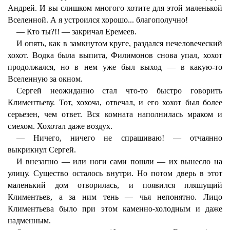
Андрей. И вы слишком многого хотите для этой маленькой
Вселенной. А я устроился хорошо... благополучно!
— Кто ты?!! — закричал Еремеев.
И опять, как в замкнутом круге, раздался нечеловеческий
хохот. Водка была выпита, Филимонов снова упал, хохот
продолжался, но в нем уже был выход — в какую-то
Вселенную за окном.
Сергей неожиданно стал что-то быстро говорить
Климентьеву. Тот, хохоча, отвечал, и его хохот был более
серьезен, чем ответ. Вся комната наполнилась мраком и
смехом. Хохотал даже воздух.
— Ничего, ничего не спрашиваю! — отчаянно
выкрикнул Сергей.
И внезапно — или ноги сами пошли — их вынесло на
улицу. Существо осталось внутри. Но потом дверь в этот
маленький дом отворилась, и появился пляшущий
Климентьев, а за ним тень — чья непонятно. Лицо
Климентьева было при этом каменно-холодным и даже
надменным.