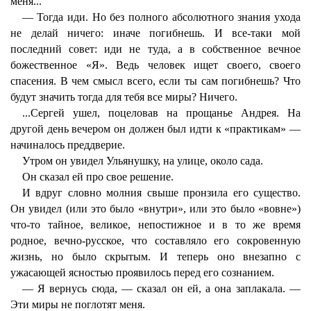
меня...
— Тогда иди. Но без полного абсолютного знания ухода
не делай ничего: иначе погибнешь. И все-таки мой
последний совет: иди не туда, а в собственное вечное
божественное «Я». Ведь человек ищет своего, своего
спасения. В чем смысл всего, если ты сам погибнешь? Что
будут значить тогда для тебя все миры? Ничего.
...Сергей ушел, поцеловав на прощанье Андрея. На
другой день вечером он должен был идти к «практикам» —
начиналось преддверие.
Утром он увидел Ульянушку, на улице, около сада.
Он сказал ей про свое решение.
И вдруг словно молния свыше пронзила его существо.
Он увидел (или это было «внутри», или это было «вовне»)
что-то тайное, великое, непостижное и в то же время
родное, вечно-русское, что составляло его сокровенную
жизнь, но было скрытым. И теперь оно внезапно с
ужасающей ясностью проявилось перед его сознанием.
— Я вернусь сюда, — сказал он ей, а она заплакала. —
Эти миры не поглотят меня.