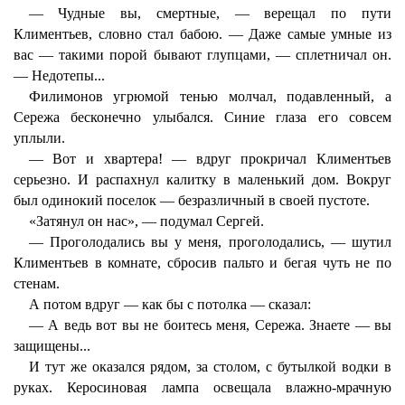
— Чудные вы, смертные, — верещал по пути
Климентьев, словно стал бабою. — Даже самые умные из
вас — такими порой бывают глупцами, — сплетничал он.
— Недотепы...
Филимонов угрюмой тенью молчал, подавленный, а
Сережа бесконечно улыбался. Синие глаза его совсем
уплыли.
— Вот и хвартера! — вдруг прокричал Климентьев
серьезно. И распахнул калитку в маленький дом. Вокруг
был одинокий поселок — безразличный в своей пустоте.
«Затянул он нас», — подумал Сергей.
— Проголодались вы у меня, проголодались, — шутил
Климентьев в комнате, сбросив пальто и бегая чуть не по
стенам.
А потом вдруг — как бы с потолка — сказал:
— А ведь вот вы не боитесь меня, Сережа. Знаете — вы
защищены...
И тут же оказался рядом, за столом, с бутылкой водки в
руках. Керосиновая лампа освещала влажно-мрачную