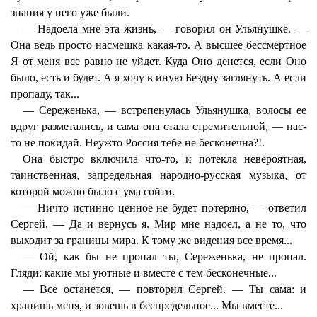
знания у него уже были.
— Надоела мне эта жизнь, — говорил он Ульянушке. —
Она ведь просто насмешка какая-то. А высшее бессмертное
Я от меня все равно не уйдет. Куда Оно денется, если Оно
было, есть и будет. А я хочу в иную Бездну заглянуть. А если
пропаду, так...
— Сереженька, — встрепенулась Ульянушка, волосы ее
вдруг разметались, и сама она стала стремительной, — нас-
то не покидай. Неужто Россия тебе не бесконечна?!.
Она быстро включила что-то, и потекла невероятная,
таинственная, запредельная народно-русская музыка, от
которой можно было с ума сойти.
— Ничто истинно ценное не будет потеряно, — ответил
Сергей. — Да и вернусь я. Мир мне надоел, а не то, что
выходит за границы мира. К тому же видения все время...
— Ой, как бы не пропал ты, Сереженька, не пропал.
Гляди: какие мы уютные и вместе с тем бесконечные...
— Все останется, — повторил Сергей. — Ты сама: и
хранишь меня, и зовешь в беспредельное... Мы вместе...