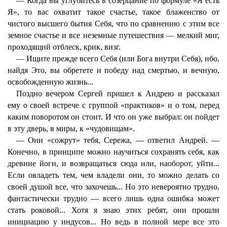
— Когда вы углубитесь в созерцание по формуле «Я есть
Я», то вас охватит такое счастье, такое блаженство от
чистого высшего бытия Себя, что по сравнению с этим все
земное счастье и все неземные путешествия — мелкий миг,
проходящий отблеск, крик, визг.
— Ищите прежде всего Себя (или Бога внутри Себя), ибо,
найдя Это, вы обретете и победу над смертью, и вечную,
освобожденную жизнь...
Поздно вечером Сергей пришел к Андрею и рассказал
ему о своей встрече с группой «практиков» и о том, перед
каким поворотом он стоит. И что он уже выбрал: он пойдет
в эту дверь, в миры, к «чудовищам».
— Они «сожрут» тебя, Сережа, — ответил Андрей. —
Конечно, в принципе можно научиться сохранять себя, как
древние йоги, и возвращаться сюда или, наоборот, уйти...
Если овладеть тем, чем владели они, то можно делать со
своей душой все, что захочешь... Но это невероятно трудно,
фантастически трудно — всего лишь одна ошибка может
стать роковой... Хотя я знаю этих ребят, они прошли
инициацию у индусов... Но ведь в полной мере все это