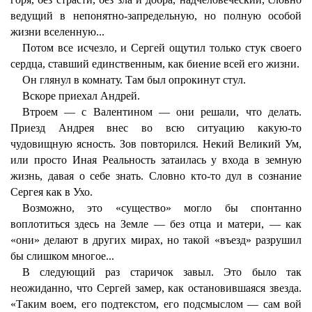
ведущий в непонятно-запредельную, но полную особой
жизни вселенную...
Потом все исчезло, и Сергей ощутил только стук своего
сердца, ставший единственным, как биение всей его жизни.
Он глянул в комнату. Там был опрокинут стул.
Вскоре приехал Андрей.
Втроем — с Валентином — они решали, что делать.
Приезд Андрея внес во всю ситуацию какую-то
чудовищную ясность. Зов повторился. Некий Великий Ум,
или просто Иная Реальность затаилась у входа в земную
жизнь, давая о себе знать. Словно кто-то дул в сознание
Сергея как в Ухо.
Возможно, это «существо» могло бы спонтанно
воплотиться здесь на Земле — без отца и матери, — как
«они» делают в других мирах, но такой «въезд» разрушил
бы слишком многое...
В следующий раз старичок завыл. Это было так
неожиданно, что Сергей замер, как остановившаяся звезда.
«Таким воем, его подтекстом, его подсмыслом — сам вой