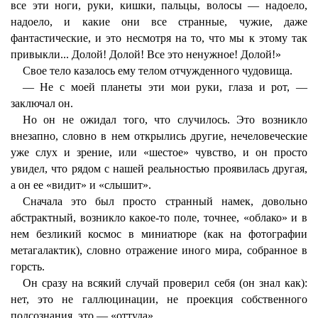
все эти ноги, руки, кишки, пальцы, волосы — надоело,
надоело, и какие они все странные, чужие, даже
фантастические, и это несмотря на то, что мы к этому так
привыкли... Долой! Долой! Все это ненужное! Долой!»
Свое тело казалось ему телом отчужденного чудовища.
— Не с моей планеты эти мои руки, глаза и рот, —
заключал он.
Но он не ожидал того, что случилось. Это возникло
внезапно, словно в нем открылись другие, нечеловеческие
уже слух и зрение, или «шестое» чувство, и он просто
увидел, что рядом с нашей реальностью проявилась другая,
а он ее «видит» и «слышит».
Сначала это был просто странный намек, довольно
абстрактный, возникло какое-то поле, точнее, «облако» и в
нем безликий космос в миниатюре (как на фотографии
метагалактик), словно отражение иного мира, собранное в
горсть.
Он сразу на всякий случай проверил себя (он знал как):
нет, это не галлюцинации, не проекция собственного
подсознания, это — «оттуда».