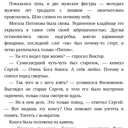
Показалась луна, и две мужские фигуры — молодых
мужчин лет тридцати с лишком — окончательно
прояснились. Шли словно по ночному небу.
Могила Питонова была свежа. Уединенное кладбище это
укрылось в самое себя своей заброшенностью. Друзья
остановились около надгробья, зажгли карманные
фонарики, последний слог «ов» был почему-то стерт, и
четко различалось только «Питон».
— Ты его видел при жизни? — спросил Виктор.
— Сумасшедший чуть-чуть был старичок, — кивнул
Сергей. — Очень Бога боялся. А себя любил. Потому и
спятил перед смертью.
— Так чего ж с него взять? — усомнился Филимонов.
Выглядел он старше Сергея, и тело его было внутренне
скрючено, только глаза смотрели вдаль.
— Не в нем дело. Это только повод, — ответил Сергей.
— Вот видишь эту книгу? Она поможет нам улететь и
понять. Улететь с возвратом.
Книга была положена на камень.