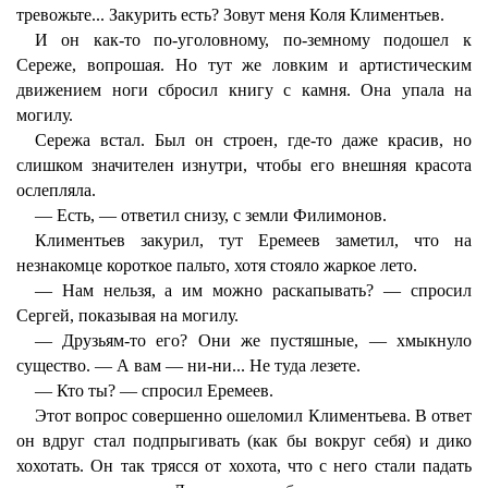
тревожьте... Закурить есть? Зовут меня Коля Климентьев.
И он как-то по-уголовному, по-земному подошел к
Сереже, вопрошая. Но тут же ловким и артистическим
движением ноги сбросил книгу с камня. Она упала на
могилу.
Сережа встал. Был он строен, где-то даже красив, но
слишком значителен изнутри, чтобы его внешняя красота
ослепляла.
— Есть, — ответил снизу, с земли Филимонов.
Климентьев закурил, тут Еремеев заметил, что на
незнакомце короткое пальто, хотя стояло жаркое лето.
— Нам нельзя, а им можно раскапывать? — спросил
Сергей, показывая на могилу.
— Друзьям-то его? Они же пустяшные, — хмыкнуло
существо. — А вам — ни-ни... Не туда лезете.
— Кто ты? — спросил Еремеев.
Этот вопрос совершенно ошеломил Климентьева. В ответ
он вдруг стал подпрыгивать (как бы вокруг себя) и дико
хохотать. Он так трясся от хохота, что с него стали падать