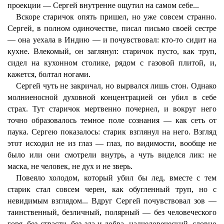
проекции — Сергей внутренне ощутил на самом себе...
Вскоре старичок опять пришел, но уже совсем странно.
Сергей, в полном одиночестве, писал письмо своей сестре
— она уехала в Индию — и почувствовал: кто-то сидит на
кухне. Влекомый, он заглянул: старичок пусто, как труп,
сидел на кухонном столике, рядом с газовой плитой, и,
кажется, болтал ногами.
Сергей чуть не закричал, но вырвался лишь стон. Однако
молниеносной духовной концентрацией он убил в себе
страх. Тут старичок мертвенно почернел, и вокруг него
точно образовалось темное поле сознания — как сеть от
паука. Сергею показалось: старик взглянул на него. Взгляд
этот исходил не из глаз — глаз, по видимости, вообще не
было или они смотрели внутрь, а чуть виделся лик: не
маска, не человек, не дух и не зверь.
Повеяло холодом, который убил бы лед, вместе с тем
старик стал совсем черен, как обугленный труп, но с
невидимым взглядом... Вдруг Сергей почувствовал зов —
таинственный, безличный, полярный — без человеческого
горя, без страсти, без зла и добра, надчеловеческий, словно