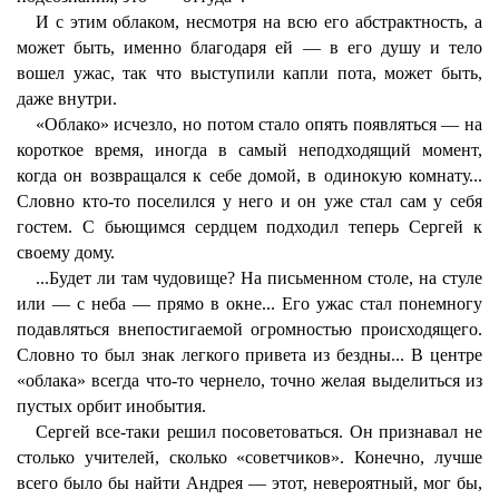
И с этим облаком, несмотря на всю его абстрактность, а
может быть, именно благодаря ей — в его душу и тело
вошел ужас, так что выступили капли пота, может быть,
даже внутри.
«Облако» исчезло, но потом стало опять появляться — на
короткое время, иногда в самый неподходящий момент,
когда он возвращался к себе домой, в одинокую комнату...
Словно кто-то поселился у него и он уже стал сам у себя
гостем. С бьющимся сердцем подходил теперь Сергей к
своему дому.
...Будет ли там чудовище? На письменном столе, на стуле
или — с неба — прямо в окне... Его ужас стал понемногу
подавляться внепостигаемой огромностью происходящего.
Словно то был знак легкого привета из бездны... В центре
«облака» всегда что-то чернело, точно желая выделиться из
пустых орбит инобытия.
Сергей все-таки решил посоветоваться. Он признавал не
столько учителей, сколько «советчиков». Конечно, лучше
всего было бы найти Андрея — этот, невероятный, мог бы,