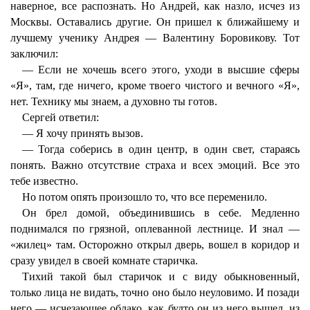
наверное, все распознать. Но Андрей, как назло, исчез из
Москвы. Оставались другие. Он пришел к ближайшему и
лучшему ученику Андрея — Валентину Боровикову. Тот
заключил:
— Если не хочешь всего этого, уходи в высшие сферы
«Я», там, где ничего, кроме твоего чистого и вечного «Я»,
нет. Технику мы знаем, а духовно ты готов.
Сергей ответил:
— Я хочу принять вызов.
— Тогда соберись в один центр, в один свет, стараясь
понять. Важно отсутствие страха и всех эмоций. Все это
тебе известно.
Но потом опять произошло то, что все переменило.
Он брел домой, объединившись в себе. Медленно
поднимался по грязной, оплеванной лестнице. И знал —
«жилец» там. Осторожно открыл дверь, вошел в коридор и
сразу увидел в своей комнате старичка.
Тихий такой был старичок и с виду обыкновенный,
только лица не видать, точно оно было неуловимо. И позади
него — исчезающее облако, как будто он из него вышел, из