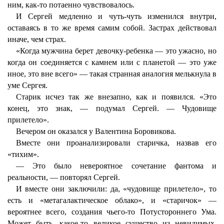
ним, как-то потаенно чувствовалось.
И Сергей медленно и чуть-чуть изменился внутри,
оставаясь в то же время самим собой. Застрах действовал
иначе, чем страх.
«Когда мужчина берет девочку-ребенка — это ужасно, но
когда он соединяется с камнем или с планетой — это уже
иное, это вне всего» — такая странная аналогия мелькнула в
уме Сергея.
Старик исчез так же внезапно, как и появился. «Это
конец, это знак, — подумал Сергей. — Чудовище
прилетело».
Вечером он оказался у Валентина Боровикова.
Вместе они проанализировали старичка, назвав его
«тихим».
— Это было невероятное сочетание фантома и
реальности, — повторял Сергей.
И вместе они заключили: да, «чудовище прилетело», то
есть и «метагалактическое облако», и «старичок» —
вероятнее всего, создания чьего-то Потустороннего Ума.
Может быть, какое-то великое существо из невидимых,