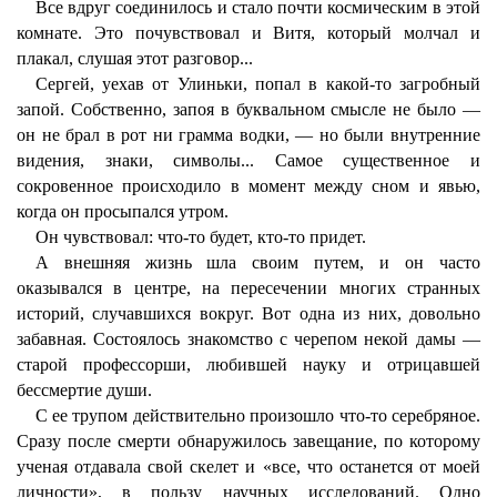
Все вдруг соединилось и стало почти космическим в этой
комнате. Это почувствовал и Витя, который молчал и
плакал, слушая этот разговор...
Сергей, уехав от Улиньки, попал в какой-то загробный
запой. Собственно, запоя в буквальном смысле не было —
он не брал в рот ни грамма водки, — но были внутренние
видения, знаки, символы... Самое существенное и
сокровенное происходило в момент между сном и явью,
когда он просыпался утром.
Он чувствовал: что-то будет, кто-то придет.
А внешняя жизнь шла своим путем, и он часто
оказывался в центре, на пересечении многих странных
историй, случавшихся вокруг. Вот одна из них, довольно
забавная. Состоялось знакомство с черепом некой дамы —
старой профессорши, любившей науку и отрицавшей
бессмертие души.
С ее трупом действительно произошло что-то серебряное.
Сразу после смерти обнаружилось завещание, по которому
ученая отдавала свой скелет и «все, что останется от моей
личности», в пользу научных исследований. Одно