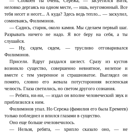
— Спокоен ты очень, Сережа, — засуетился Витя,
неловко дергаясь на одном месте, — ишь, неугомонный. Все
тебя несет и несет... А куда? Здесь ведь тепло... — заскулил,
сомневаясь, Филимонов.
— Садись, старик, около камня. Мы сделаем первый шаг.
Разрывать ничего не надо. Я все беру на себя, а ты
слушайся.
— Ну, сядем, сядем, — трусливо отговаривался
Филимонов.
Присели. Вдруг раздался шелест. Сразу из кустов
возникло существо, совершенно невнятное, нелепое и
вместе с тем уверенное и страшноватое. Выглядел он
помято, словно его жевала потусторонняя вселенская
челюсть. Глаза светились, но светом другого сознания.
— Ребята, ни-ни, — издал он вполне человеческий звук и
приблизился к ним.
Филимонов упал. Но Сережа (фамилия его была Еремеев)
только побледнел и впился глазами в существо.
Оно еще больше очеловечилось.
— Нельзя, ребята, — хрипло сказало оно, — не