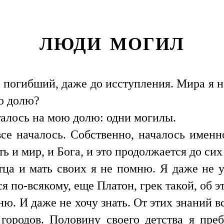
ЛЮДИ МОГИЛ
 погибший, даже до исступления. Мира я не
ою долю?
талось на мою долю: одни могилы.
се началось. Собственно, началось именн
ь и мир, и Бога, и это продолжается до сих
тца и мать своих я не помню. Я даже не у
я по-всякому, еще Платон, грек такой, об э
ню. И даже не хочу знать. От этих знаний вс
ородов. Половину своего детства я преб