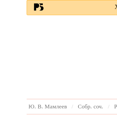
Ю. В. Мамлеев
Собр. соч.
Р