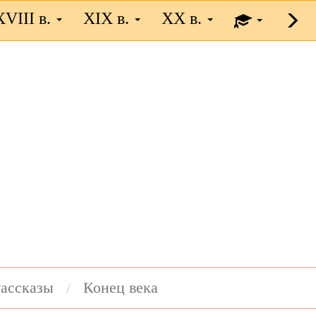
XVIII в.
XIX в.
XX в.
ассказы
Конец века