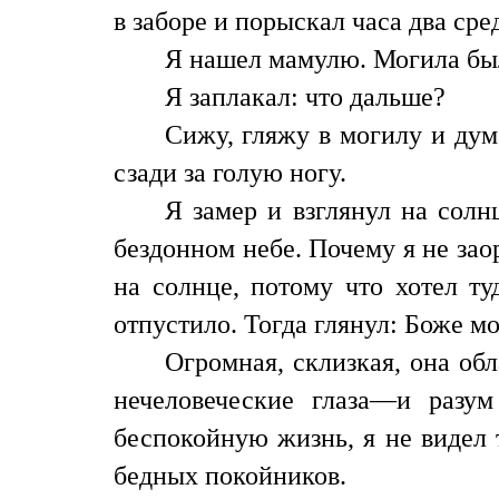
в заборе и порыскал часа два сре
Я нашел мамулю. Могила была
Я заплакал: что дальше?
Сижу, гляжу в могилу и дум
сзади за голую ногу.
Я замер и взглянул на солн
бездонном небе. Почему я не заор
на солнце, потому что хотел ту
отпустило. Тогда глянул: Боже мо
Огромная, склизкая, она об
нечеловеческие глаза—и разу
беспокойную жизнь, я не видел 
бедных покойников.