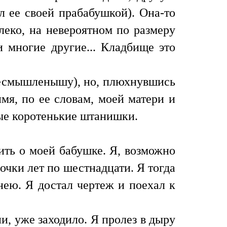
л ее своей прабабушкой). Она-то
леко, на невероятном по размеру
и многие другие... Кладбище это
 несмышленышу), но, плюхнувшись
мя, по ее словам, моей матери и
ные коротенькие штанишки.
дить о моей бабушке. Я, возможно
вочки лет по шестнадцати. Я тогда
нею. Я достал чертеж и поехал к
и, уже заходило. Я пролез в дыру