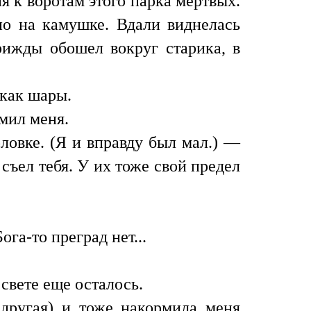
я к воротам этого парка мертвых.
нно на камушке. Вдали виднелась
трижды обошел вокруг старика, в
 как шары.
мил меня.
ловке. (Я и вправду был мал.) —
е съел тебя. У их тоже свой предел
ога-то преград нет...
свете еще осталось.
 другая) и тоже накормила меня