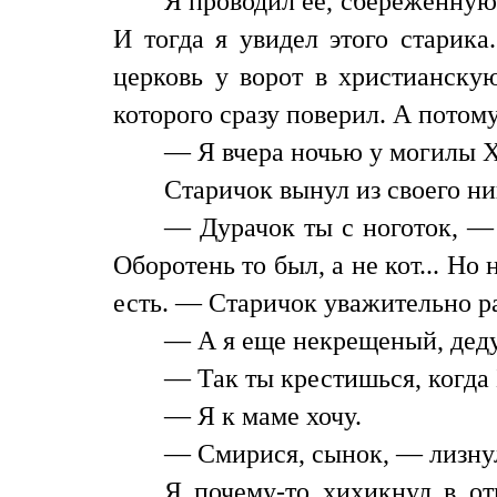
Я проводил ее, сбереженную,
И тогда я увидел этого старика
церковь у ворот в христианскую
которого сразу поверил. А потом
— Я вчера ночью у могилы Х
Старичок вынул из своего н
— Дурачок ты с ноготок, — 
Оборотень то был, а не кот... Но 
есть. — Старичок уважительно р
— А я еще некрещеный, дедуш
— Так ты крестишься, когда Бо
— Я к маме хочу.
— Смирися, сынок, — лизнул
Я почему-то хихикнул в от