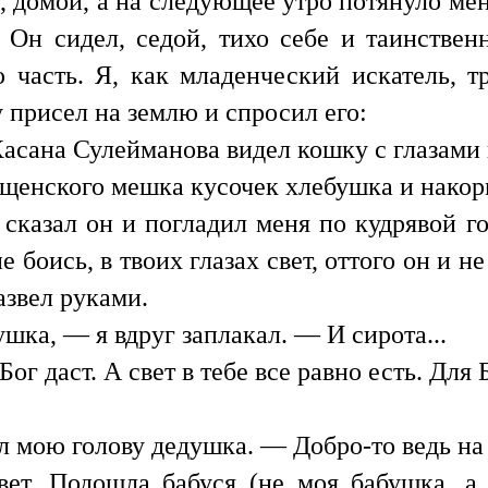
 домой, а на следующее утро потянуло мен
. Он сидел, седой, тихо себе и таинстве
 часть. Я, как младенческий искатель, 
у присел на землю и спросил его:
асана Сулейманова видел кошку с глазами
ищенского мешка кусочек хлебушка и накор
сказал он и погладил меня по кудрявой го
не боись, в твоих глазах свет, оттого он и н
азвел руками.
ка, — я вдруг заплакал. — И сирота...
г даст. А свет в тебе все равно есть. Для Б
 мою голову дедушка. — Добро-то ведь на 
вет. Подошла бабуся (не моя бабушка, а