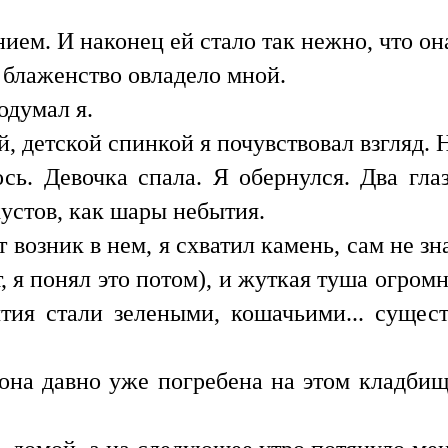
ем. И наконец ей стало так нежно, что она
блаженство овладело мной.
одумал я.
й, детской спинкой я почувствовал взгляд. 
сь. Девочка спала. Я обернулся. Два гла
кустов, как шары небытия.
т возник в нем, я схватил камень, сам не зн
ет, я понял это потом), и жуткая туша огр
тия стали зелеными, кошачьими... сущес
 она давно уже погребена на этом кладбищ