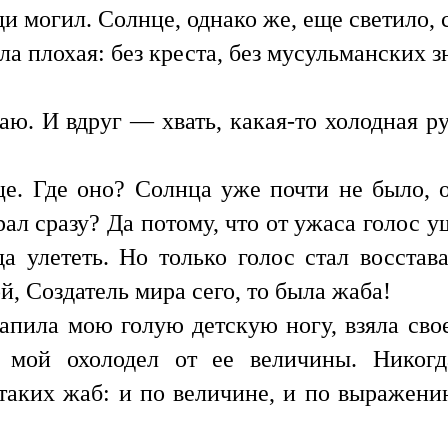
ди могил. Солнце, однако же, еще светило, 
 плохая: без креста, без мусульманских зн
аю. И вдруг — хвать, какая-то холодная ру
це. Где оно? Солнца уже почти не было, 
ал сразу? Да потому, что от ужаса голос уш
да улететь. Но только голос стал восстав
й, Создатель мира сего, то была жаба!
лапила мою голую детскую ногу, взяла сво
м мой охолодел от ее величины. Никог
таких жаб: и по величине, и по выражени