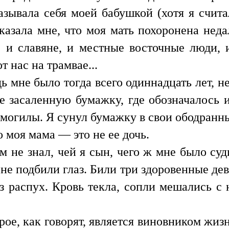
азывала себя моей бабушкой (хотя я счита
казала мне, что моя мать похоронена неда
 и славяне, и местные восточные люди, 
т нас на трамвае...
едь мне было тогда всего одиннадцать лет,
е засаленную бумажку, где обозначалось и
е могилы. Я сунул бумажку в свои ободран
о моя мама — это не ее дочь.
ам не знал, чей я сын, чего ж мне было су
 не подбили глаз. Били три здоровенные де
з распух. Кровь текла, сопли мешались с 
рое, как говорят, является виновником жизн