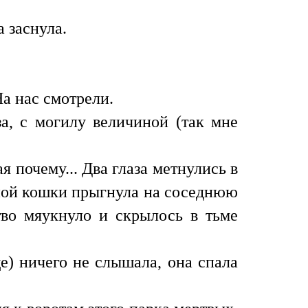
 заснула.
На нас смотрели.
за, с могилу величиной (так мне
ая почему... Два глаза метнулись в
омной кошки прыгнула на соседнюю
тво мяукнуло и скрылось в тьме
е) ничего не слышала, она спала