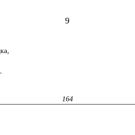
9
ка,
.
164