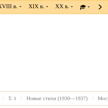
XVIII в.
XIX в.
XX в.
Т. 1
Новые стихи (1930—1937)
Мос