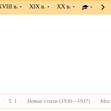
XVIII в.
XIX в.
XX в.
Т. 1
Новые стихи (1930—1937)
Мос