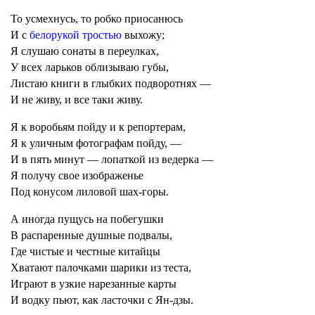
То усмехнусь, то робко приосанюсь
И с
белорукой тростью
выхожу;
Я слушаю сонаты в переулках,
У всех ларьков облизываю губы,
Листаю книги в глыбких подворотнях —
И не живу, и все таки живу.
Я к воробьям пойду и к репортерам,
Я к уличным фотографам пойду, —
И в пять минут — лопаткой из ведерка —
Я получу свое изображенье
Под конусом лиловой шах-горы.
А иногда пущусь на побегушки
В распаренные душные подвалы,
Где чистые и честные китайцы
Хватают палочками шарики из теста,
Играют в узкие нарезанные карты
И водку пьют, как ласточки с Ян-дзы.