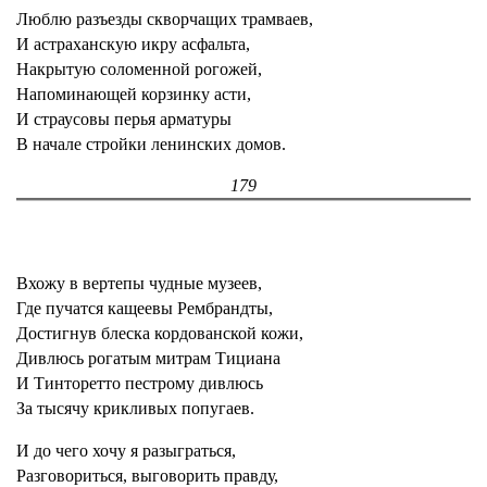
Люблю разъезды скворчащих трамваев,
И астраханскую икру асфальта,
Накрытую соломенной рогожей,
Напоминающей корзинку асти,
И страусовы перья арматуры
В начале стройки ленинских домов.
179
Вхожу в вертепы чудные музеев,
Где пучатся кащеевы Рембрандты,
Достигнув блеска кордованской кожи,
Дивлюсь рогатым митрам Тициана
И Тинторетто пестрому дивлюсь
За тысячу крикливых попугаев.
И до чего хочу я разыграться,
Разговориться, выговорить правду,