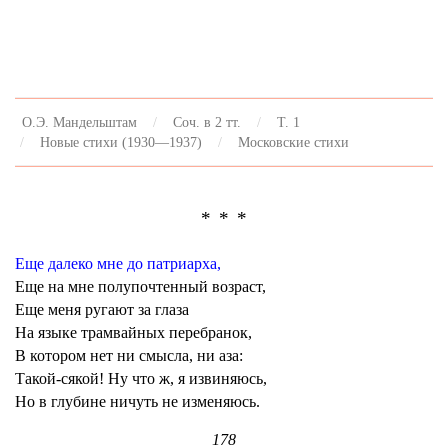
О.Э. Мандельштам
Соч. в 2 тт.
Т. 1
Новые стихи (1930—1937)
Московские стихи
* * *
Еще далеко мне до патриарха,
Еще на мне полупочтенный возраст,
Еще меня ругают за глаза
На языке трамвайных перебранок,
В котором нет ни смысла, ни аза:
Такой-сякой! Ну что ж, я извиняюсь,
Но в глубине ничуть не изменяюсь.
178