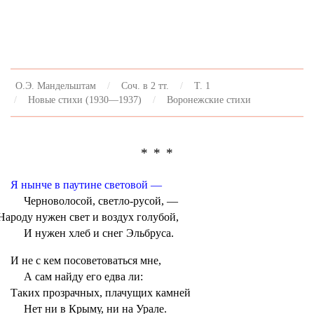
О.Э. Мандельштам
Соч. в 2 тт.
Т. 1
Новые стихи (1930—1937)
Воронежские стихи
* * *
Я нынче в паутине световой —
Черноволосой, светло-русой, —
Народу нужен свет и воздух голубой,
И нужен хлеб и снег Эльбруса.
И не с кем посоветоваться мне,
А сам найду его едва ли:
Таких прозрачных, плачущих камней
Нет ни в Крыму, ни на Урале.