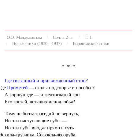
О.Э. Мандельштам
Соч. в 2 тт.
Т. 1
Новые стихи (1930—1937)
Воронежские стихи
* * *
Где связанный и пригвожденный стон?
Где
Прометей
— скалы подспорье и пособье?
А коршун где — и желтоглазый гон
Его когтей, летящих исподлобья?
Тому не быть: трагедий не вернуть,
Но эти наступающие губы —
Но эти губы вводят прямо в суть
Эсхила-грузчика, Софокла-лесоруба.