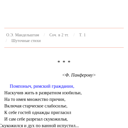
О.Э. Мандельштам
Соч. в 2 тт.
Т. 1
Шуточные стихи
* * *
<Ф. Панферову>
Помпоныч, римский гражданин,
Наскучив жить в развратном изобильи,
На то имея множество причин,
Включая старческое слабосилье,
К себе гостей однажды пригласил
И сам себе разрезал скукожилья,
Скукожился и дух по ванной испустил...