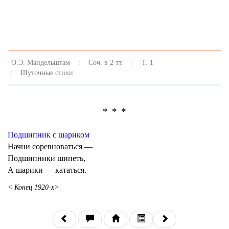
О.Э. Мандельштам
Соч. в 2 тт.
Т. 1
Шуточные стихи
* * *
Подшипник с шариком
Начни соревноваться —
Подшипники шипеть,
А шарики — кататься.
< Конец 1920-х>