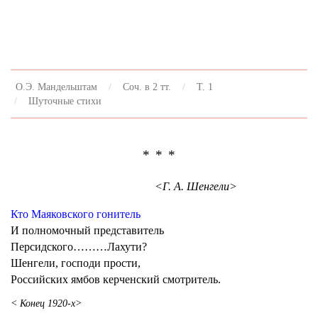
О.Э. Мандельштам
Соч. в 2 тт.
Т. 1
Шуточные стихи
* * *
<Г. А. Шенгели>
Кто Маяковского гонитель
И полномочный представитель
Персидского………Лахути?
Шенгели, господи прости,
Российских ямбов керченский смотритель.
< Конец 1920-х>