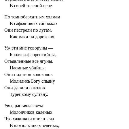
В своей зеленой вере.
По темнобархатным холмам
В сафьяновых сапожках
Они пестрели по лугам,
Как маки на дорожках.
Уж эти мне говоруны —
Бродяги-флорентийцы,
Отъявленные все лгуны,
Наемные убийцы.
Они под звон колоколов
Молились Богу спьяну,
Они дарили соколов
Турецкому султану.
Увы, растаяла свеча
Молодчиков каленых,
Что хаживали вполплеча
В камзольчиках зеленых,