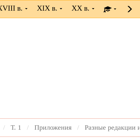
XVIII в.
XIX в.
XX в.
Т. 1
Приложения
Разные редакции 