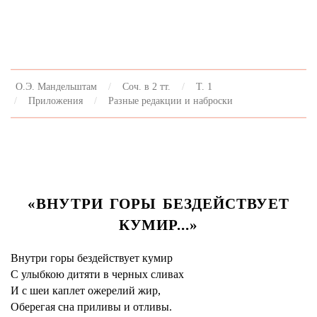
О.Э. Мандельштам
Соч. в 2 тт.
Т. 1
Приложения
Разные редакции и наброски
«ВНУТРИ ГОРЫ БЕЗДЕЙСТВУЕТ
КУМИР...»
Внутри горы бездействует кумир
С улыбкою дитяти в черных сливах
И с шеи каплет ожерелий жир,
Оберегая сна приливы и отливы.