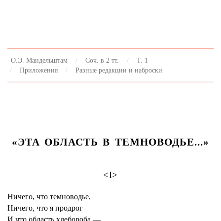
О.Э. Мандельштам
Соч. в 2 тт.
Т. 1
Приложения
Разные редакции и наброски
«ЭТА ОБЛАСТЬ В ТЕМНОВОДЬЕ...»
<I>
Ничего, что темноводье,
Ничего, что я продрог
И что область хлебороба —