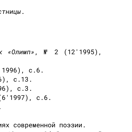
стницы
.
к «Олимп»
, № 2 (12'1995),
'1996), с.6.
6), с.13.
96), с.3.
(6'1997), с.6.
.
иях современной поэзии.