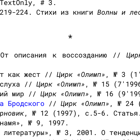
TextOnly, # 3.
.219-224. Стихи из книги
Волны и ле
*
От описания к воссозданию //
Цир
ст как жест //
Цирк «Олимп»
, № 3 (1
 слуха //
Цирк «Олимп»
, № 15 (7'199
кий мир //
Цирк «Олимп»
, № 16 (9'19
а Бродского
//
Цирк «Олимп»
, № 24 
рновик
, № 12 (1997), с.5-6. Статья
намя», № 9, 1997.
 литературы», № 3, 2001. О тенденц