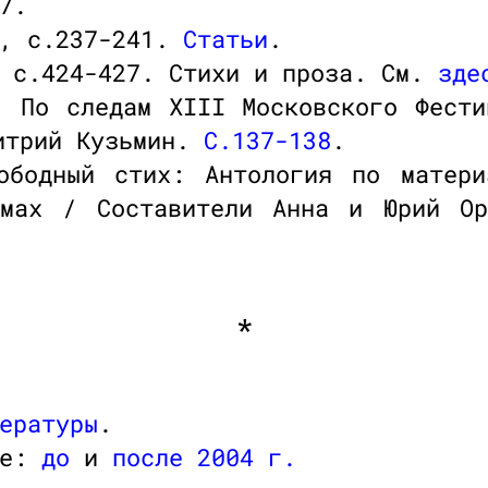
7.
, с.237-241.
Статьи
.
 с.424-427. Стихи и проза. См.
зде
: По следам XIII Московского Фести
митрий Кузьмин.
C.137-138
.
ободный стих: Антология по матери
омах / Составители Анна и Юрий Ор
*
ературы
.
ле:
до
и
после 2004 г.