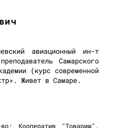
вич
евский авиационный ин-т
преподаватель Самарского
кадемии (курс современной
ктр». Живет в Самаре.
во; Кооператив "Товарищ",