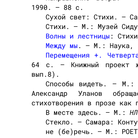
1990. — 88 с.
Сухой свет: Стихи. — Са
Стихи. — М.: Музей Сиду
Волны и лестницы
: Стихи
Mежду мы
. — М.: Наука, 
Перемещения +. Четверт
64 с. — Книжный проект ж
вып.8).
Способы видеть. — М.
Александр Уланов обраща
стихотворения в прозе как 
В месте здесь. — М.:
НЛ
Стекло. — Самара: Конту
не (бе)речь. — М.: POET