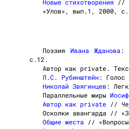
Новые стихотворения
// 
«Улов», вып.1, 2000, с
Поэзия
Ивана Жданова
: 
с.12.
Автор как private. Тек
Л.С. Рубинштейн
: Голос
Николай Звягинцев
: Лег
Параллельные миры
Иосиф
Автор как private
//
Че
Осколки авангарда // «З
Общие места
// «Вопросы