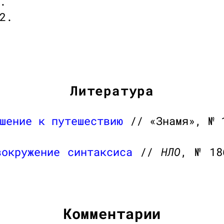
.
2.
Литература
шение к путешествию
// «Знамя», № 
вокружение синтаксиса
//
НЛО
, № 18
Комментарии