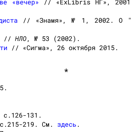
ве «вечер»
// «ExLibris НГ», 2001
диста
// «Знамя», № 1, 2002. О "П
//
НЛО
, № 53 (2002).
ти
// «Сигма», 26 октября 2015.
*
5.
 с.126-131.
 с.215-219. См.
здесь
.