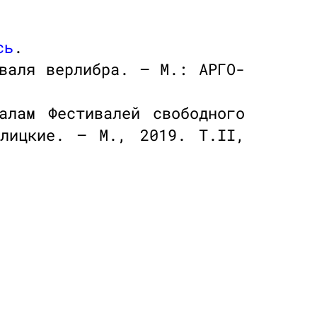
сь
.
валя верлибра. — М.: АРГО-
алам Фестивалей свободного
лицкие. — М., 2019. Т.II,