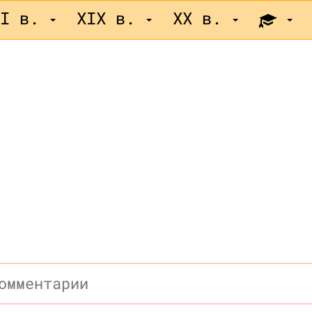
II в.
XIX в.
XX в.
омментарии