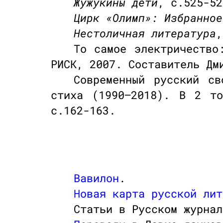
Жужукины дети
, с.525-52
Цирк «Олимп»: Избранное
Нестоличная литература
,
То самое электричество
РИСК, 2007. Составитель Д
Современный русский св
стиха (1990—2018). В 2 т
с.162-163.
Вавилон
.
Новая карта русской лит
Статьи в Русском журна