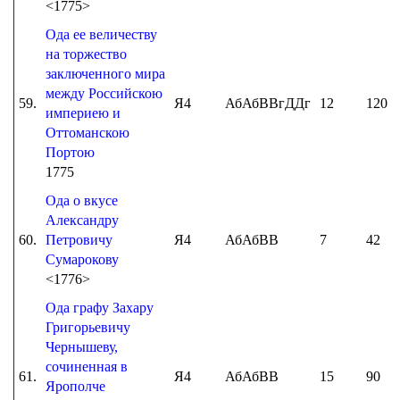
<1775>
Ода ее величеству
на торжество
заключенного мира
между Российскою
59.
Я4
АбАбВВгДДг
12
120
империею и
Оттоманскою
Портою
1775
Ода о вкусе
Александру
60.
Петровичу
Я4
АбАбВВ
7
42
Сумарокову
<1776>
Ода графу Захару
Григорьевичу
Чернышеву,
сочиненная в
61.
Я4
АбАбВВ
15
90
Ярополче