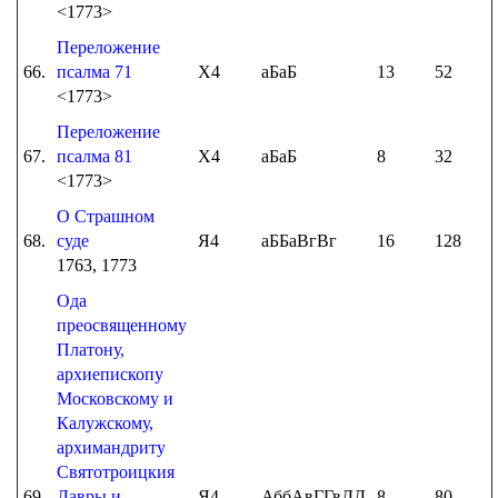
<1773>
Переложение
66.
псалма 71
Х4
аБаБ
13
52
<1773>
Переложение
67.
псалма 81
Х4
аБаБ
8
32
<1773>
О Страшном
68.
суде
Я4
аББаВгВг
16
128
1763, 1773
Ода
преосвященному
Платону,
архиепископу
Московскому и
Калужскому,
архимандриту
Святотроицкия
69.
Лавры и
Я4
АббАвГГвДД
8
80