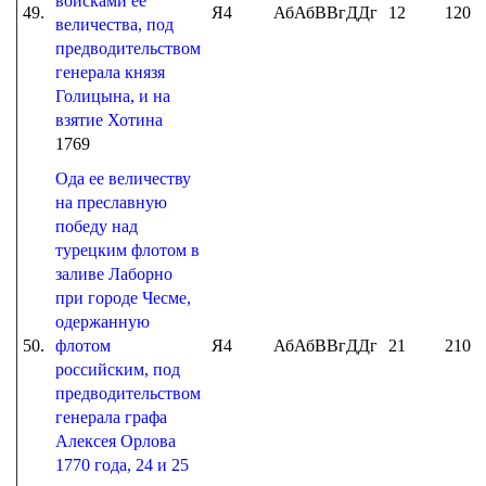
войсками ее
49.
Я4
АбАбВВгДДг
12
120
величества, под
предводительством
генерала князя
Голицына, и на
взятие Хотина
1769
Ода ее величеству
на преславную
победу над
турецким флотом в
заливе Лаборно
при городе Чесме,
одержанную
50.
флотом
Я4
АбАбВВгДДг
21
210
российским, под
предводительством
генерала графа
Алексея Орлова
1770 года, 24 и 25