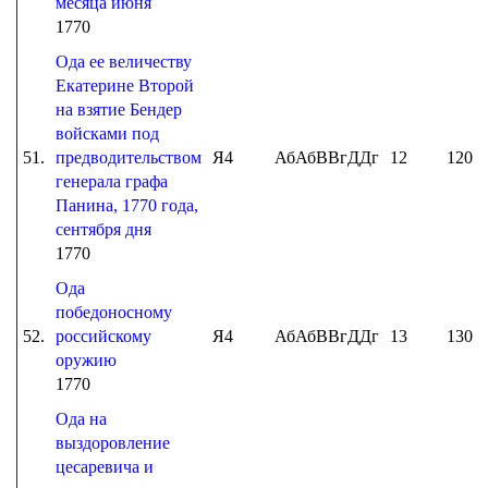
месяца июня
1770
Ода ее величеству
Екатерине Второй
на взятие Бендер
войсками под
51.
предводительством
Я4
АбАбВВгДДг
12
120
генерала графа
Панина, 1770 года,
сентября дня
1770
Ода
победоносному
52.
российскому
Я4
АбАбВВгДДг
13
130
оружию
1770
Ода на
выздоровление
цесаревича и