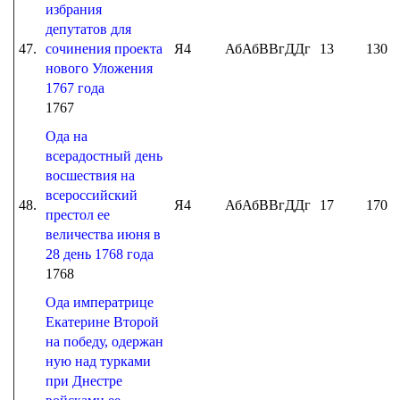
избрания
депутатов для
47.
сочинения проекта
Я4
АбАбВВгДДг
13
130
нового Уложения
1767 года
1767
Ода на
всерадостный день
восшествия на
всероссийский
48.
Я4
АбАбВВгДДг
17
170
престол ее
величества июня в
28 день 1768 года
1768
Ода императрице
Екатерине Второй
на победу, одержан
ную над турками
при Днестре