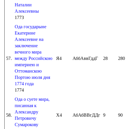
Наталии
Алексеевны
1773
Ода государыне
Екатерине
Алексеевне на
заключение
вечного мира
57.
между Российскою
Я4
АббАввГддГ
28
280
империею и
Оттоманскою
Портою июля дня
1774 года
1774
Ода о суете мира,
писанная к
Александру
58.
Х4
АбАбВВгДДг
9
90
Петровичу
Сумарокову