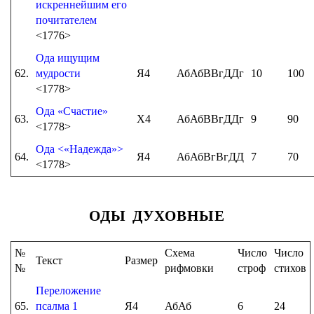
искреннейшим его
почитателем
<1776>
Ода ищущим
62.
мудрости
Я4
АбАбВВгДДг
10
100
<1778>
Ода «Счастие»
63.
Х4
АбАбВВгДДг
9
90
<1778>
Ода <«Надежда»>
64.
Я4
АбАбВгВгДД
7
70
<1778>
ОДЫ ДУХОВНЫЕ
№
Схема
Число
Число
Текст
Размер
№
рифмовки
строф
стихов
Переложение
65.
псалма 1
Я4
АбАб
6
24