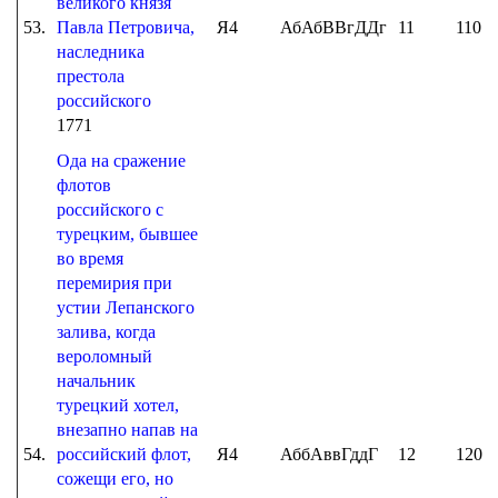
великого князя
53.
Павла Петровича,
Я4
АбАбВВгДДг
11
110
наследника
престола
российского
1771
Ода на сражение
флотов
российского с
турецким, бывшее
во время
перемирия при
устии Лепанского
залива, когда
вероломный
начальник
турецкий хотел,
внезапно напав на
54.
российский флот,
Я4
АббАввГддГ
12
120
сожещи его, но