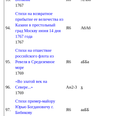
1767
Стихи на возвратное
прибытие ее величества из
Казани в престольный
94.
Я6
АбАб
град Москву июня 14 дня
1767 года
1767
Стихи на отшествие
российского флота из
95.
Ревеля в Средиземное
Я6
аББа
море
1769
«Во златой век на
96.
Севере...»
Ан2-3
х
1769
Стихи пример-майору
Юрью Богдановичу г.
97.
Я6
ааББ
Бибикову