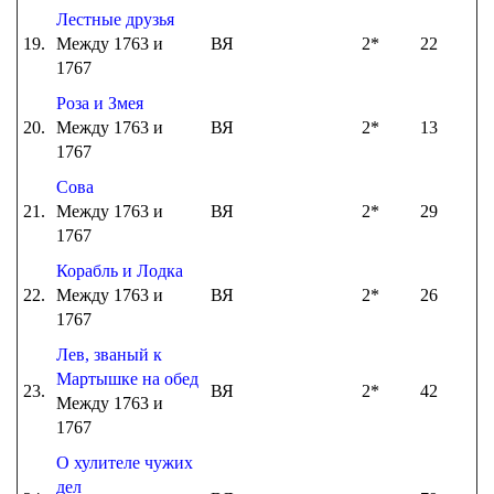
Лестные друзья
19.
Между 1763 и
ВЯ
2*
22
1767
Роза и Змея
20.
Между 1763 и
ВЯ
2*
13
1767
Сова
21.
Между 1763 и
ВЯ
2*
29
1767
Корабль и Лодка
22.
Между 1763 и
ВЯ
2*
26
1767
Лев, званый к
Мартышке на обед
23.
ВЯ
2*
42
Между 1763 и
1767
О хулителе чужих
дел