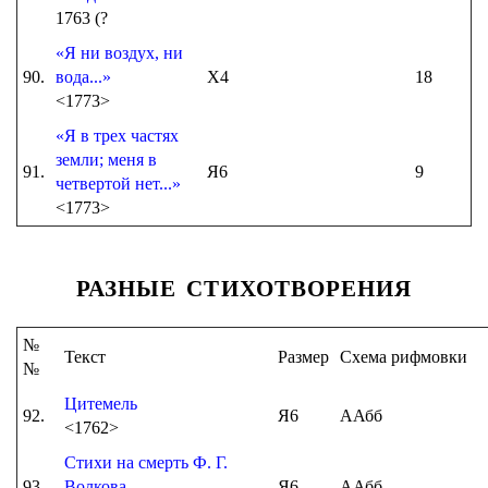
1763 (?
«Я ни воздух, ни
90.
вода...»
Х4
18
<1773>
«Я в трех частях
земли; меня в
91.
Я6
9
четвертой нет...»
<1773>
РАЗНЫЕ СТИХОТВОРЕНИЯ
№
Текст
Размер
Схема рифмовки
№
Цитемель
92.
Я6
ААбб
<1762>
Стихи на смерть Ф. Г.
93.
Волкова
Я6
ААбб