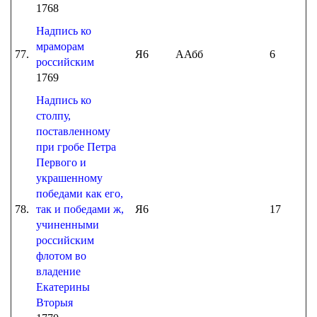
1768
Надпись ко
мраморам
77.
Я6
ААбб
6
российским
1769
Надпись ко
столпу,
поставленному
при гробе Петра
Первого и
украшенному
победами как его,
78.
так и победами ж,
Я6
17
учиненными
российским
флотом во
владение
Екатерины
Вторыя