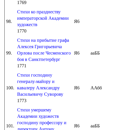
1769
Стихи ко празднеству
императорской Академии
98.
Я6
художеств
1770
Стихи на прибытие графа
Алексея Григорьевича
99.
Орлова после Чесменского
Я6
ааББ
боя в Санктпетербург
1771
Стихи господину
генералу-майору и
100.
кавалеру Александру
Я6
ААбб
Васильевичу Суворову
1773
Стихи умершему
Академии художеств
господину профессору и
101.
Я6
ааББ
директору Антону