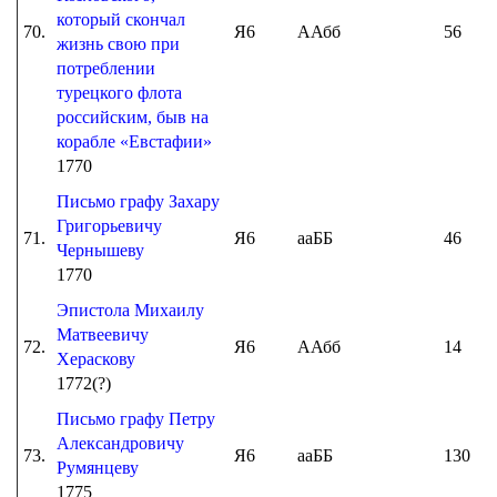
который скончал
70.
Я6
ААбб
56
жизнь свою при
потреблении
турецкого флота
российским, быв на
корабле «Евстафии»
1770
Письмо графу Захару
Григорьевичу
71.
Я6
ааББ
46
Чернышеву
1770
Эпистола Михаилу
Матвеевичу
72.
Я6
ААбб
14
Хераскову
1772(?)
Письмо графу Петру
Александровичу
73.
Я6
ааББ
130
Румянцеву
1775