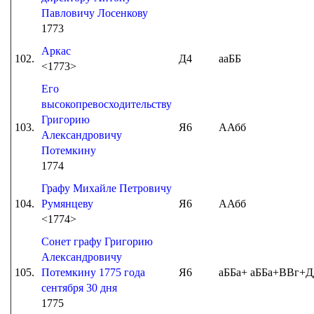
Павловичу Лосенкову
1773
Аркас
102.
Д4
ааББ
<1773>
Его
высокопревосходительству
Григорию
103.
Я6
ААбб
Александровичу
Потемкину
1774
Графу Михайле Петровичу
104.
Румянцеву
Я6
ААбб
<1774>
Сонет графу Григорию
Александровичу
105.
Потемкину 1775 года
Я6
аББа+ аББа+ВВг+Д
сентября 30 дня
1775