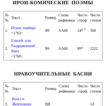
ИРОИ-КОМИЧЕСКИЕ ПОЭМЫ
№
Схема
Число
Число
Текст
Размер
№
рифмовки
строф
стихов
Игрок ломбера
2
1.
Я6
ААбб
24*
568
<1763>
Елисей, или
Раздраженный
2.
Я6
ААбб
89*
2222
Вакх
<1769>
НРАВОУЧИТЕЛЬНЫЕ БАСНИ
№
Схема
Число
Число
Текст
Размер
№
рифмовки
строф
стихов
Козел и
3.
Жемчужная
ВЯ
14