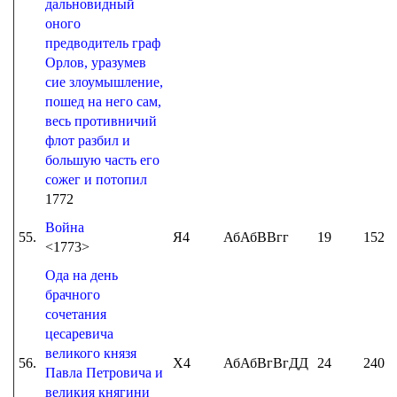
дальновидный
оного
предводитель граф
Орлов, уразумев
сие злоумышление,
пошед на него сам,
весь противничий
флот разбил и
большую часть его
сожег и потопил
1772
Война
55.
Я4
АбАбВВгг
19
152
<1773>
Ода на день
брачного
сочетания
цесаревича
великого князя
56.
Х4
АбАбВгВгДД
24
240
Павла Петровича и
великия княгини