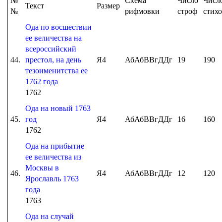
№
Схема
Число
Числ
Текст
Размер
№
рифмовки
строф
стих
Ода по восшествии
ее величества на
всероссийский
44.
престол, на день
Я4
АбАбВВгДДг
19
190
тезоименитства ее
1762 года
1762
Ода на новый 1763
45.
год
Я4
АбАбВВгДДг
16
160
1762
Ода на прибытие
ее величества из
Москвы в
46.
Я4
АбАбВВгДДг
12
120
Ярославль 1763
года
1763
Ода на случай