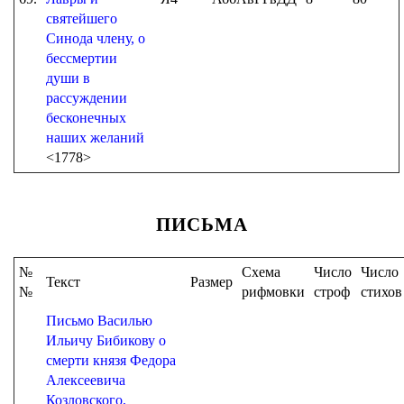
святейшего
Синода члену, о
бессмертии
души в
рассуждении
бесконечных
наших желаний
<1778>
ПИСЬМА
№
Схема
Число
Число
Текст
Размер
№
рифмовки
строф
стихов
Письмо Василью
Ильичу Бибикову о
смерти князя Федора
Алексеевича
Козловского,