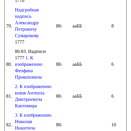
1770
Надгробная
надпись
Александру
79.
Я6
ааББ
8
Петровичу
Сумарокову
1777
80-83. Надписи
1777
1. К
80.
изображению
Я6
ааББ
6
Феофана
Прокоповича
2. К изображению
князя Антиоха
81.
Я6
ааББ
6
Дмитриевича
Кантемира
3. К изображению
Николая
82.
Я6
10
Никитича