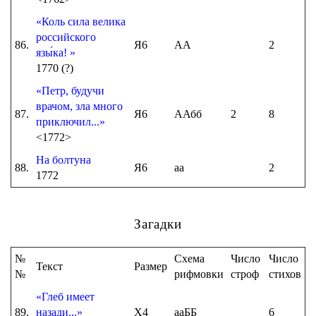
«Коль сила велика
российского
86.
Я6
АА
2
язы́ка! »
1770 (?)
«Петр, будучи
врачом, зла много
87.
Я6
ААбб
2
8
приключил...»
<1772>
На болтуна
88.
Я6
аа
2
1772
Загадки
№
Схема
Число
Число
Текст
Размер
№
рифмовки
строф
стихов
«Глеб имеет
89.
назади...»
Х4
ааББ
6