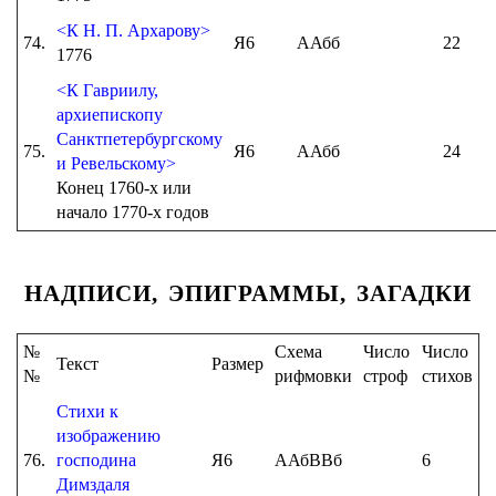
<К H. П. Архарову>
74.
Я6
ААбб
22
1776
<К Гавриилу,
архиепископу
Санктпетербургскому
75.
Я6
ААбб
24
и Ревельскому>
Конец 1760-х или
начало 1770-х годов
НАДПИСИ, ЭПИГРАММЫ, ЗАГАДКИ
№
Схема
Число
Число
Текст
Размер
№
рифмовки
строф
стихов
Стихи к
изображению
76.
господина
Я6
ААбВВб
6
Димздаля