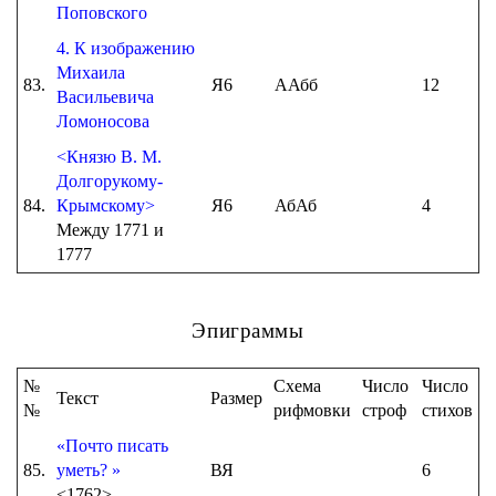
Поповского
4. К изображению
Михаила
83.
Я6
ААбб
12
Васильевича
Ломоносова
<Князю В. М.
Долгорукому-
84.
Крымскому>
Я6
АбАб
4
Между 1771 и
1777
Эпиграммы
№
Схема
Число
Число
Текст
Размер
№
рифмовки
строф
стихов
«Почто писать
85.
уметь? »
ВЯ
6
<1762>