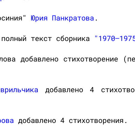
росиния"
Юрия Панкратова
.
 полный текст сборника
"1970—197
илова добавлено стихотворение (
врильчика
добавлено 4 стихотво
рова
добавлено 4 стихотворения.