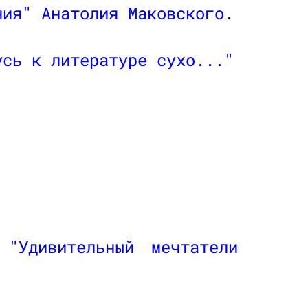
ния"
Анатолия Маковского
.
усь к литературе сухо..."
е
"Удивительный мечтатели