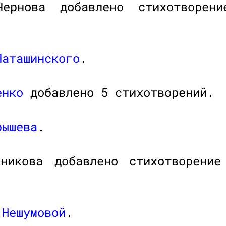
Чернова добавлено стихотворе
Паташинского
.
енко
добавлено 5 стихотворений.
рышева
.
нникова добавлено стихотворени
 Нешумовой
.