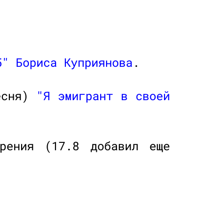
5"
Бориса Куприянова
.
песня)
"Я эмигрант в своей
рения (17.8 добавил еще