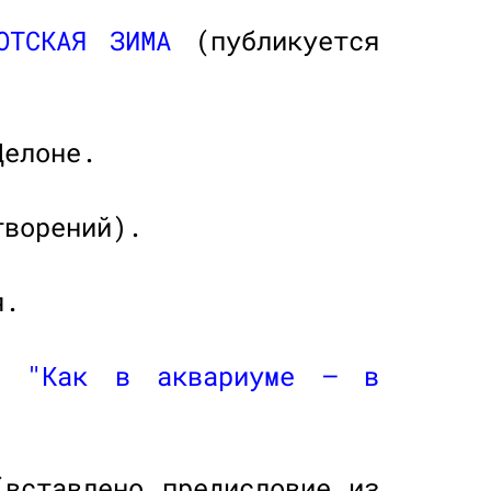
ОТСКАЯ ЗИМА
(публикуется
Делоне.
ворений).
я.
ие
"Как в аквариуме — в
вставлено предисловие из