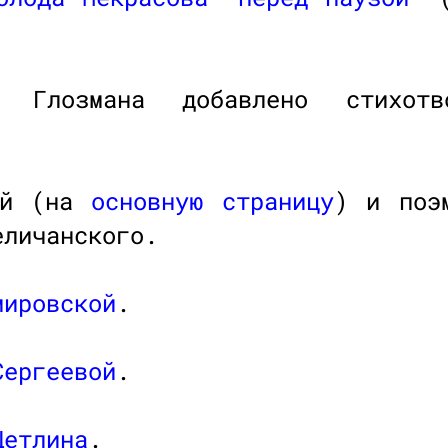
а Глозмана добавлено стихот
ний (на
основную страницу
) и по
еличанского.
мировской
.
Сергеевой
.
Цетлина
.