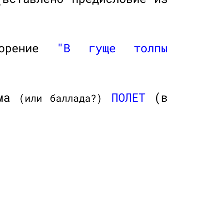
ворение
"В гуще толпы
эма
ПОЛЕТ
(в
(или баллада?)