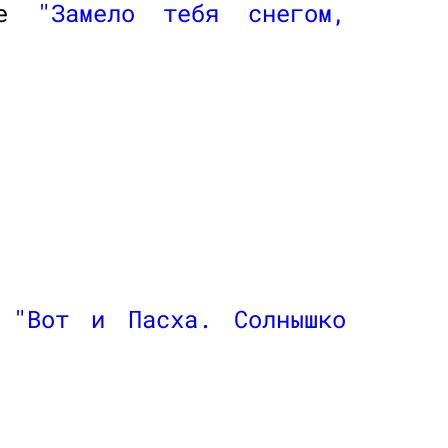
ние
"Замело тебя снегом,
е
"Вот и Пасха. Солнышко