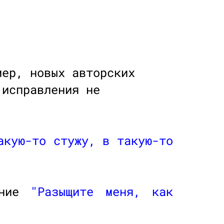
мер, новых авторских
 исправления не
акую-то стужу, в такую-то
ение
"Разыщите меня, как