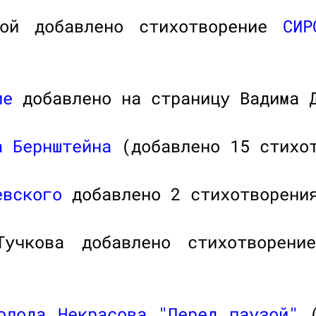
вой добавлено стихотворение
СИР
ие
добавлено на страницу Вадима 
а Бернштейна
(добавлено 15 стихот
евского
добавлено 2 стихотворени
Тучкова добавлено стихотворен
олода Некрасова
"Перед паузой"
(